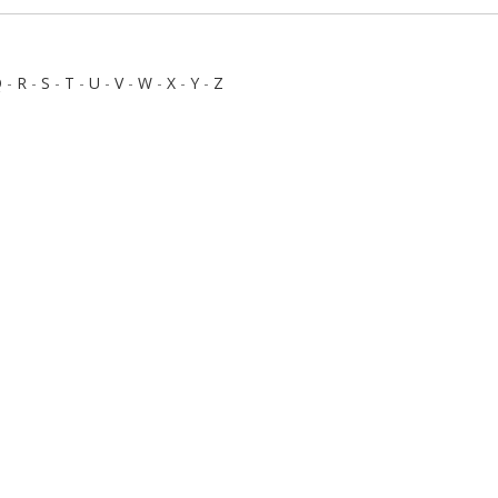
Q
-
R
-
S
-
T
-
U
-
V
-
W
-
X
-
Y
-
Z