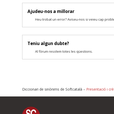
Ajudeu-nos a millorar
Heu trobat un error? Aviseu-nos si veieu cap prob
Teniu algun dubte?
Al fòrum resolem totes les qüestions.
Diccionari de sinònims de Softcatalà –
Presentació i crè
Proposeu-nos millores o i