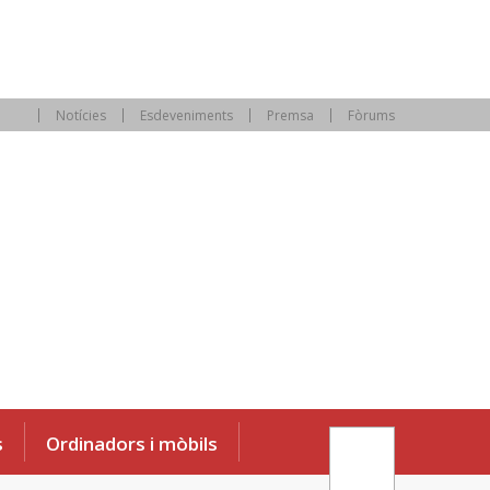
Notícies
Esdeveniments
Premsa
Fòrums
s
Ordinadors i mòbils