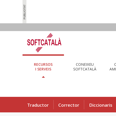
RECURSOS
CONEIXEU
I SERVEIS
SOFTCATALÀ
AMB
Traductor
Corrector
Diccionaris