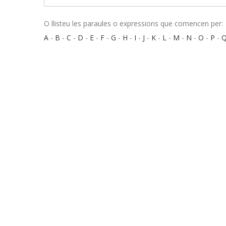
O llisteu les paraules o expressions que comencen per:
A
-
B
-
C
-
D
-
E
-
F
-
G
-
H
-
I
-
J
-
K
-
L
-
M
-
N
-
O
-
P
-