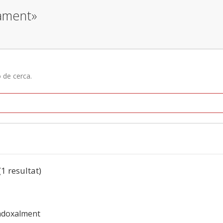
dament»
ó de cerca.
(1 resultat)
adoxalment