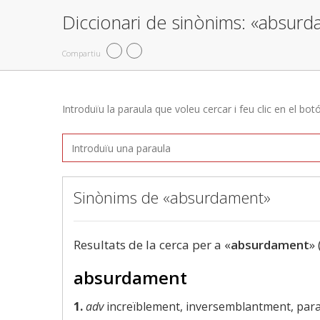
Diccionari de sinònims: «absur
Compartiu
Introduïu la paraula que voleu cercar i feu clic en el bot
Sinònims de «absurdament»
Resultats de la cerca per a «
absurdament
» 
absurdament
1.
adv
increïblement, inversemblantment, par