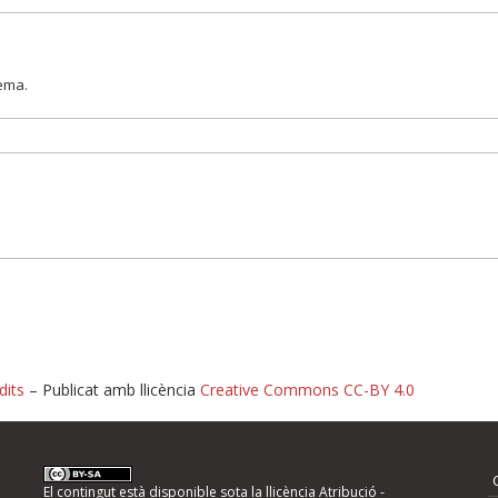
lema.
dits
– Publicat amb llicència
Creative Commons CC-BY 4.0
nformeu d'errors
El contingut està disponible sota la llicència
Atribució -