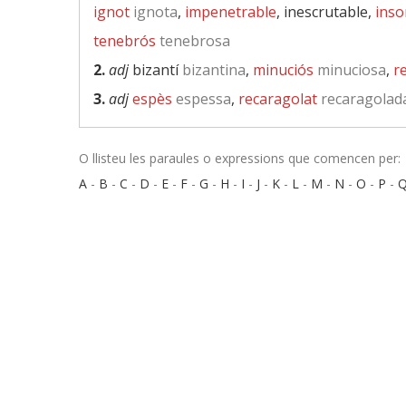
ignot
ignota
,
impenetrable
, inescrutable,
inso
tenebrós
tenebrosa
2.
adj
bizantí
bizantina
,
minuciós
minuciosa
,
r
3.
adj
espès
espessa
,
recaragolat
recaragolad
O llisteu les paraules o expressions que comencen per:
A
-
B
-
C
-
D
-
E
-
F
-
G
-
H
-
I
-
J
-
K
-
L
-
M
-
N
-
O
-
P
-