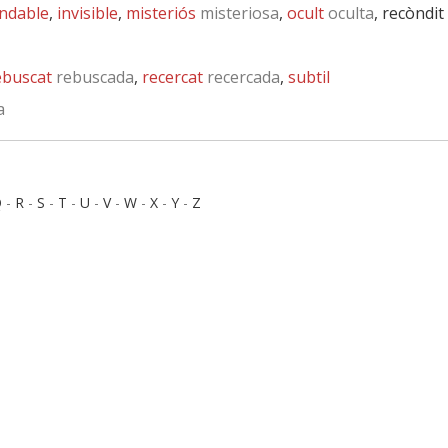
ndable
,
invisible
,
misteriós
misteriosa
,
ocult
oculta
, recòndit
ebuscat
rebuscada
,
recercat
recercada
,
subtil
a
Q
-
R
-
S
-
T
-
U
-
V
-
W
-
X
-
Y
-
Z