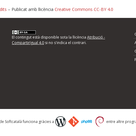
dits
– Publicat amb llicència
Creative Commons CC-BY 4.0
nformeu d'errors
El contingut està disponible sota la llicència
Atribució -
CompartirIgual 4.0
si no s'indica el contrari.
mps següents i descriviu quina és la millora que
 de Softcatalà funciona gràcies a
entre altre progra