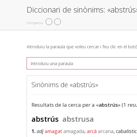
Diccionari de sinònims: «abstrús
Compartiu
Introduïu la paraula que voleu cercar i feu clic en el bot
Sinònims de «abstrús»
Resultats de la cerca per a «
abstrús
» (1 res
abstrús
abstrusa
1.
adj
amagat
amagada
,
arcà
arcana
, cabalístic