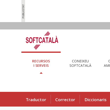
RECURSOS
CONEIXEU
I SERVEIS
SOFTCATALÀ
AMB
Traductor
Corrector
Diccionaris