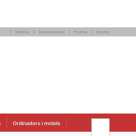
Notícies
Esdeveniments
Premsa
Fòrums
s
Ordinadors i mòbils