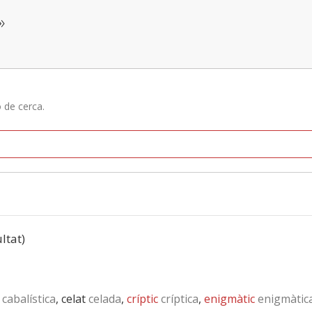
»
ó de cerca.
ultat)
cabalística
, celat
celada
,
críptic
críptica
,
enigmàtic
enigmàtic