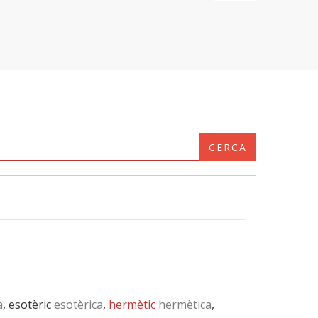
CERCA
a
, esotèric
esotèrica
,
hermètic
hermètica
,