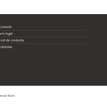
Contacte
Avís legal
Codi de conducta
Publicitat
mari lliure.