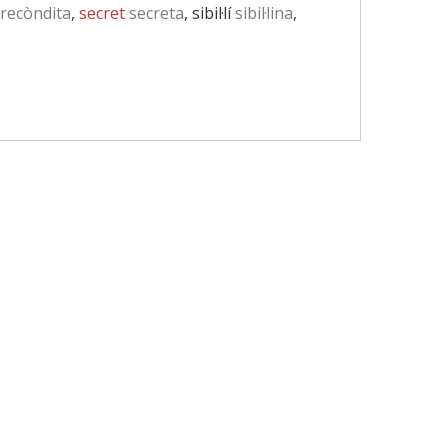
recòndita
,
secret
secreta
, sibil·lí
sibil·lina
,