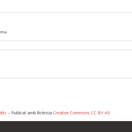
lema.
dits
– Publicat amb llicència
Creative Commons CC-BY 4.0