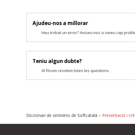
Ajudeu-nos a millorar
Heu trobat un error? Aviseu-nos si veieu cap prob
Teniu algun dubte?
Al fòrum resolem totes les qüestions.
Diccionari de sinònims de Softcatalà –
Presentació i crè