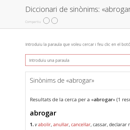
Diccionari de sinònims: «abroga
Compartiu
Introduïu la paraula que voleu cercar i feu clic en el bot
Sinònims de «abrogar»
Resultats de la cerca per a «
abrogar
» (1 res
abrogar
1.
v
abolir
,
anul·lar
,
cancel·lar
, cassar, declarar 