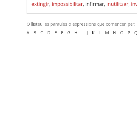
extingir
,
impossibilitar
, infirmar,
inutilitzar
,
in
O llisteu les paraules o expressions que comencen per:
A
-
B
-
C
-
D
-
E
-
F
-
G
-
H
-
I
-
J
-
K
-
L
-
M
-
N
-
O
-
P
-