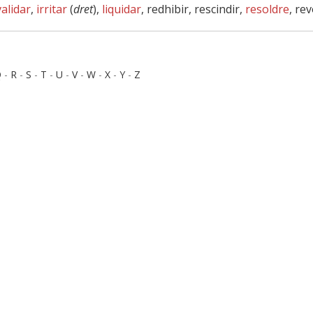
validar
,
irritar
(
dret
),
liquidar
, redhibir, rescindir,
resoldre
, re
Q
-
R
-
S
-
T
-
U
-
V
-
W
-
X
-
Y
-
Z