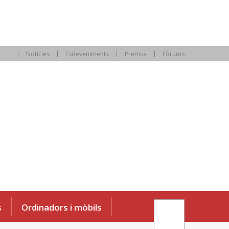
Notícies
Esdeveniments
Premsa
Fòrums
s
Ordinadors i mòbils