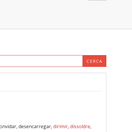
CERCA
convidar, desencarregar,
dirimir
,
dissoldre
,