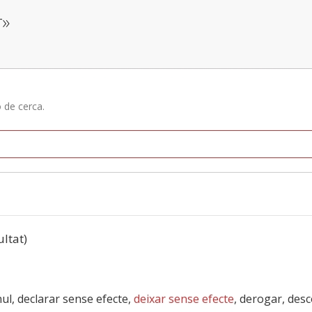
r»
ó de cerca.
ultat)
nul, declarar sense efecte,
deixar sense efecte
, derogar, des