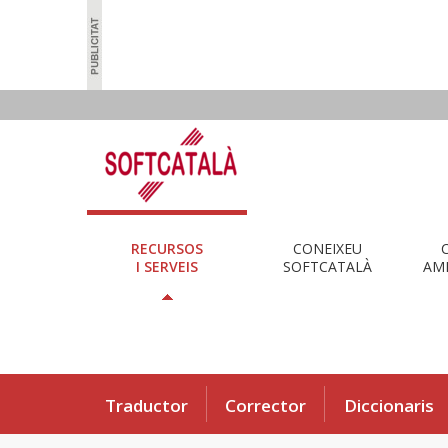
RECURSOS
CONEIXEU
I SERVEIS
SOFTCATALÀ
AMB
Traductor
Corrector
Diccionaris