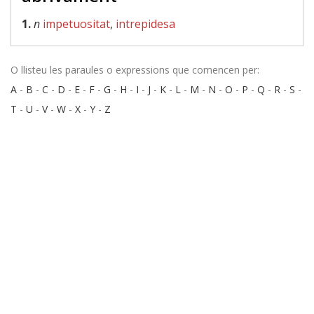
1.
n
impetuositat
,
intrepidesa
O llisteu les paraules o expressions que comencen per:
A
-
B
-
C
-
D
-
E
-
F
-
G
-
H
-
I
-
J
-
K
-
L
-
M
-
N
-
O
-
P
-
Q
-
R
-
S
-
T
-
U
-
V
-
W
-
X
-
Y
-
Z