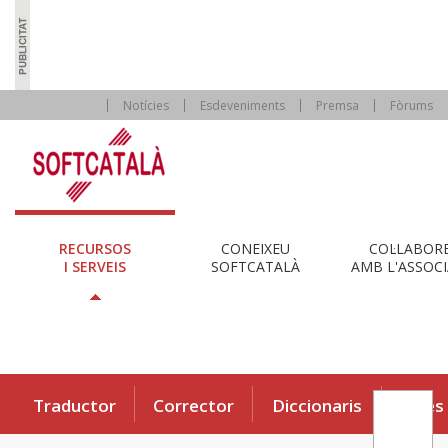
Notícies
Esdeveniments
Premsa
Fòrums
RECURSOS
CONEIXEU
COL·LABOR
I SERVEIS
SOFTCATALÀ
AMB L'ASSOCI
Traductor
Corrector
Diccionaris
Eines