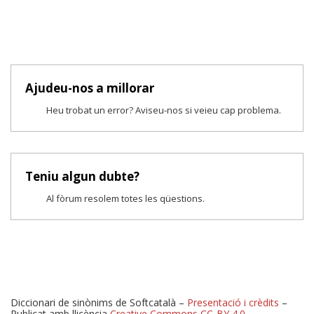
Ajudeu-nos a millorar
Heu trobat un error? Aviseu-nos si veieu cap problema.
Teniu algun dubte?
Al fòrum resolem totes les qüestions.
Diccionari de sinònims de Softcatalà –
Presentació i crèdits
–
Publicat amb llicència
Creative Commons CC-BY 4.0