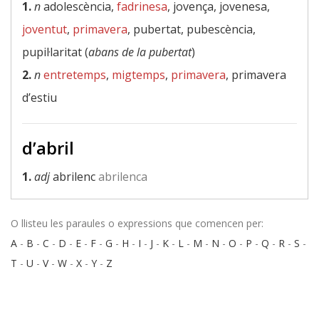
1.
n
adolescència,
fadrinesa
, jovença, jovenesa,
joventut
,
primavera
, pubertat, pubescència,
pupil·laritat (
abans de la pubertat
)
2.
n
entretemps
,
migtemps
,
primavera
, primavera
d’estiu
d’abril
1.
adj
abrilenc
abrilenca
O llisteu les paraules o expressions que comencen per:
A
-
B
-
C
-
D
-
E
-
F
-
G
-
H
-
I
-
J
-
K
-
L
-
M
-
N
-
O
-
P
-
Q
-
R
-
S
-
T
-
U
-
V
-
W
-
X
-
Y
-
Z