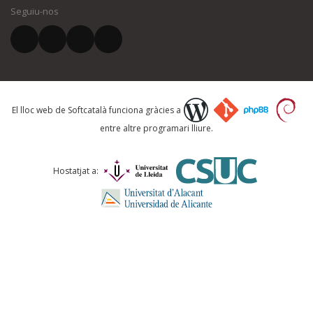
Seguiu-nos
El vostre correu electrònic *
Què proposeu?
El lloc web de Softcatalà funciona gràcies a
entre altre programari lliure.
Comentari *
Hostatjat a: