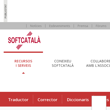
Notícies
Esdeveniments
Premsa
Fòrums
RECURSOS
CONEIXEU
COL·LABOR
I SERVEIS
SOFTCATALÀ
AMB L'ASSOCI
Traductor
Corrector
Diccionaris
Eines