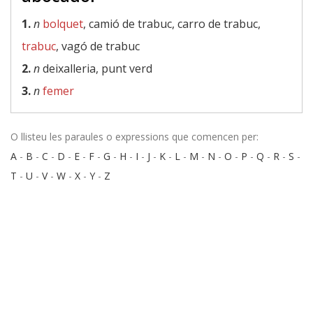
1.
n
bolquet
, camió de trabuc, carro de trabuc,
trabuc
, vagó de trabuc
2.
n
deixalleria, punt verd
3.
n
femer
O llisteu les paraules o expressions que comencen per:
A
-
B
-
C
-
D
-
E
-
F
-
G
-
H
-
I
-
J
-
K
-
L
-
M
-
N
-
O
-
P
-
Q
-
R
-
S
-
T
-
U
-
V
-
W
-
X
-
Y
-
Z