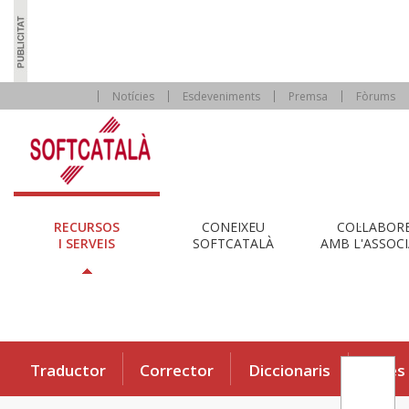
Notícies
Esdeveniments
Premsa
Fòrums
RECURSOS
CONEIXEU
COL·LABOR
I SERVEIS
SOFTCATALÀ
AMB L'ASSOCI
Traductor
Corrector
Diccionaris
Eines