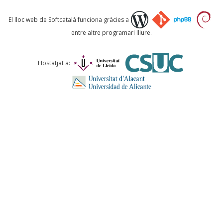
Què proposeu?
El lloc web de Softcatalà funciona gràcies a
entre altre programari lliure.
Comentari *
Hostatjat a:
ENVIA