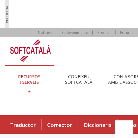
Notícies
Esdeveniments
Premsa
Fòrums
RECURSOS
CONEIXEU
COL·LABOR
I SERVEIS
SOFTCATALÀ
AMB L'ASSOCI
Traductor
Corrector
Diccionaris
Eines