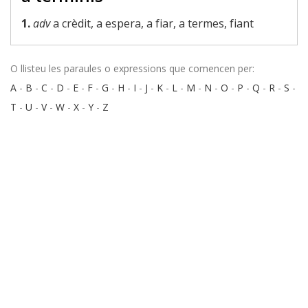
1.
adv
a crèdit, a espera, a fiar, a termes, fiant
O llisteu les paraules o expressions que comencen per:
A
-
B
-
C
-
D
-
E
-
F
-
G
-
H
-
I
-
J
-
K
-
L
-
M
-
N
-
O
-
P
-
Q
-
R
-
S
-
T
-
U
-
V
-
W
-
X
-
Y
-
Z