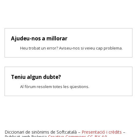
Ajudeu-nos a millorar
Heu trobat un error? Aviseu-nos si veieu cap problema.
Teniu algun dubte?
Al fòrum resolem totes les qüestions.
Diccionari de sinònims de Softcatalà –
Presentació i crèdits
–
Publicat amb llicència
Creative Commons CC-BY 4.0