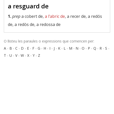
a resguard de
1.
prep
a cobert de,
a l’abric de
, a recer de, a redós
de, a redòs de, a redossa de
O llisteu les paraules o expressions que comencen per:
A
-
B
-
C
-
D
-
E
-
F
-
G
-
H
-
I
-
J
-
K
-
L
-
M
-
N
-
O
-
P
-
Q
-
R
-
S
-
T
-
U
-
V
-
W
-
X
-
Y
-
Z