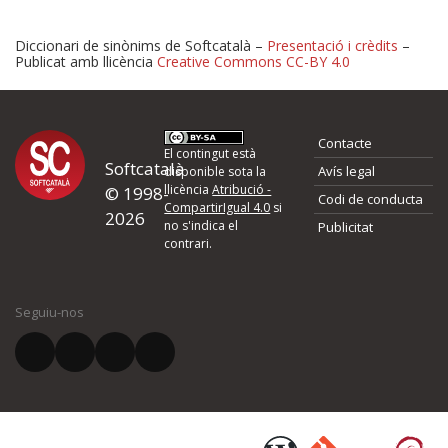
Diccionari de sinònims de Softcatalà –
Presentació i crèdits
–
Publicat amb llicència
Creative Commons CC-BY 4.0
Proposeu-nos millores o 
Contacte
d'errors
El contingut està
Softcatalà
Avís legal
disponible sota la
llicència
Atribució -
© 1998-
Codi de conducta
Si heu trobat un error o voleu proposar alguna millora, ompliu els ca
CompartirIgual 4.0
si
2026
quina és la millora que proposeu o l'error del qual voleu informar-no
no s'indica el
Publicitat
contrari.
El vostre nom *
Seguiu-nos
El vostre correu electrònic *
Què proposeu?