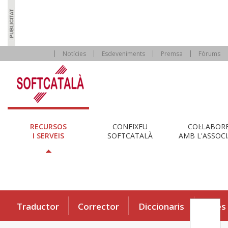
Notícies
Esdeveniments
Premsa
Fòrums
RECURSOS
CONEIXEU
COL·LABOR
I SERVEIS
SOFTCATALÀ
AMB L'ASSOCI
Traductor
Corrector
Diccionaris
Eines