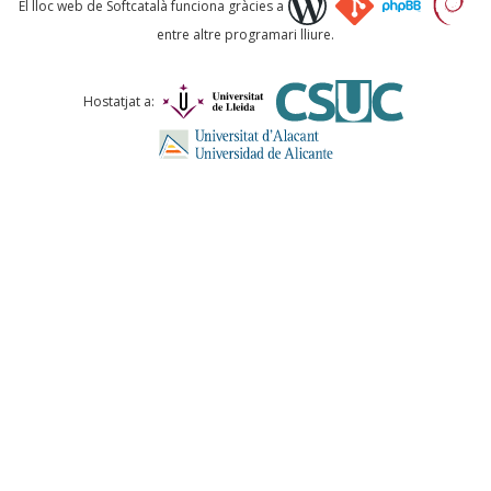
El lloc web de Softcatalà funciona gràcies a
entre altre programari lliure.
Comentari *
Hostatjat a:
ENVIA