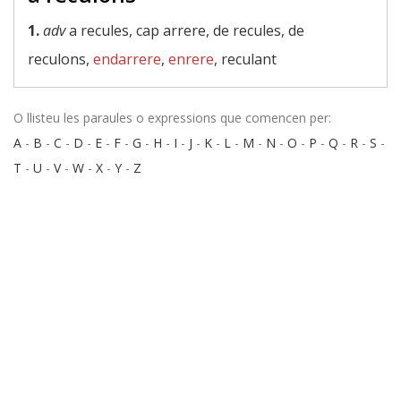
1.
adv
a recules, cap arrere, de recules, de
reculons,
endarrere
,
enrere
, reculant
O llisteu les paraules o expressions que comencen per:
A
-
B
-
C
-
D
-
E
-
F
-
G
-
H
-
I
-
J
-
K
-
L
-
M
-
N
-
O
-
P
-
Q
-
R
-
S
-
T
-
U
-
V
-
W
-
X
-
Y
-
Z