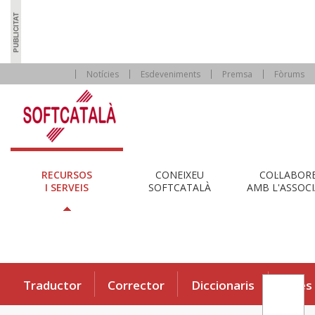
Notícies
Esdeveniments
Premsa
Fòrums
RECURSOS
CONEIXEU
COL·LABOR
I SERVEIS
SOFTCATALÀ
AMB L'ASSOCI
Traductor
Corrector
Diccionaris
Eines