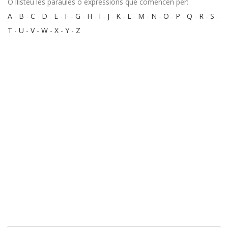
O llisteu les paraules o expressions que comencen per:
A
-
B
-
C
-
D
-
E
-
F
-
G
-
H
-
I
-
J
-
K
-
L
-
M
-
N
-
O
-
P
-
Q
-
R
-
S
-
T
-
U
-
V
-
W
-
X
-
Y
-
Z