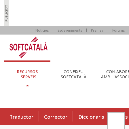
Notícies
Esdeveniments
Premsa
Fòrums
RECURSOS
CONEIXEU
COL·LABOR
I SERVEIS
SOFTCATALÀ
AMB L'ASSOCI
Traductor
Corrector
Diccionaris
Eines