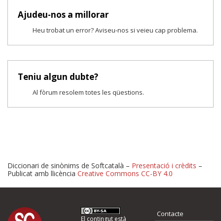
Ajudeu-nos a millorar
Heu trobat un error? Aviseu-nos si veieu cap problema.
Teniu algun dubte?
Al fòrum resolem totes les qüestions.
Diccionari de sinònims de Softcatalà –
Presentació i crèdits
–
Publicat amb llicència
Creative Commons CC-BY 4.0
Proposeu-nos millores o 
Contacte
El contingut està