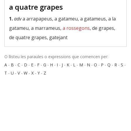
a quatre grapes
1.
adv
a arrapapeus, a gatameu, a gatameus, a la
gatameu, a marrameus,
a rossegons
, de grapes,
de quatre grapes, gatejant
O llisteu les paraules o expressions que comencen per:
A
-
B
-
C
-
D
-
E
-
F
-
G
-
H
-
I
-
J
-
K
-
L
-
M
-
N
-
O
-
P
-
Q
-
R
-
S
-
T
-
U
-
V
-
W
-
X
-
Y
-
Z