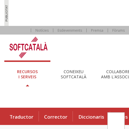
Notícies
Esdeveniments
Premsa
Fòrums
RECURSOS
CONEIXEU
COL·LABOR
I SERVEIS
SOFTCATALÀ
AMB L'ASSOCI
Traductor
Corrector
Diccionaris
Eines