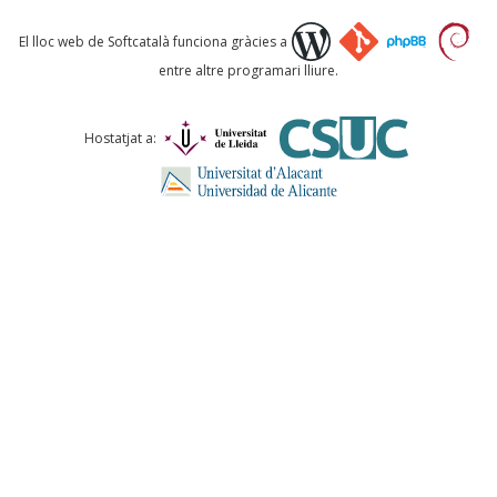
Què proposeu?
El lloc web de Softcatalà funciona gràcies a
entre altre programari lliure.
Comentari *
Hostatjat a:
ENVIA