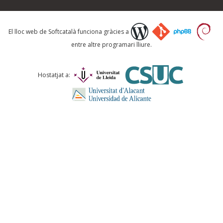
Què proposeu?
El lloc web de Softcatalà funciona gràcies a
entre altre programari lliure.
Comentari *
Hostatjat a:
ENVIA