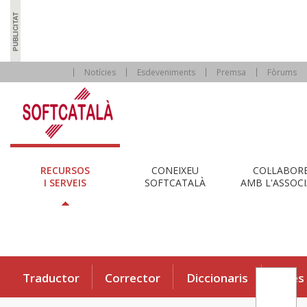
Notícies
Esdeveniments
Premsa
Fòrums
RECURSOS
CONEIXEU
COL·LABOR
I SERVEIS
SOFTCATALÀ
AMB L'ASSOCI
Traductor
Corrector
Diccionaris
Eines