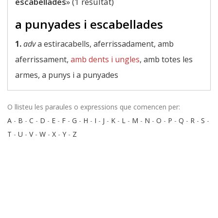
escabellades
» (1 resultat)
a punyades i escabellades
1.
adv
a estiracabells, aferrissadament, amb
aferrissament,
amb dents i ungles
, amb totes les
armes, a punys i a punyades
O llisteu les paraules o expressions que comencen per:
A
-
B
-
C
-
D
-
E
-
F
-
G
-
H
-
I
-
J
-
K
-
L
-
M
-
N
-
O
-
P
-
Q
-
R
-
S
-
T
-
U
-
V
-
W
-
X
-
Y
-
Z