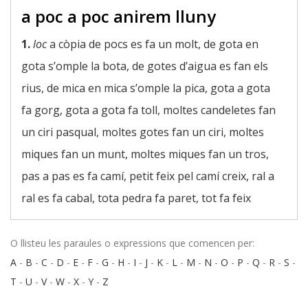
a poc a poc anirem lluny
1.
loc
a còpia de pocs es fa un molt, de gota en
gota s’omple la bota, de gotes d’aigua es fan els
rius, de mica en mica s’omple la pica, gota a gota
fa gorg, gota a gota fa toll, moltes candeletes fan
un ciri pasqual, moltes gotes fan un ciri, moltes
miques fan un munt, moltes miques fan un tros,
pas a pas es fa camí, petit feix pel camí creix, ral a
ral es fa cabal, tota pedra fa paret, tot fa feix
O llisteu les paraules o expressions que comencen per:
A
-
B
-
C
-
D
-
E
-
F
-
G
-
H
-
I
-
J
-
K
-
L
-
M
-
N
-
O
-
P
-
Q
-
R
-
S
-
T
-
U
-
V
-
W
-
X
-
Y
-
Z