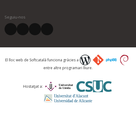
El vostre nom *
Seguiu-nos
El vostre correu electrònic *
Què proposeu?
El lloc web de Softcatalà funciona gràcies a
entre altre programari lliure.
Comentari *
Hostatjat a: