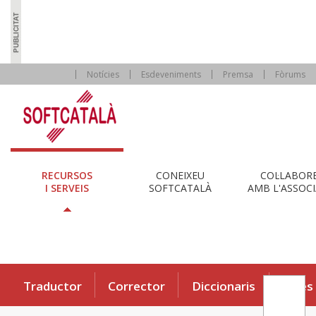
Notícies
Esdeveniments
Premsa
Fòrums
RECURSOS
CONEIXEU
COL·LABOR
I SERVEIS
SOFTCATALÀ
AMB L'ASSOCI
Traductor
Corrector
Diccionaris
Eines