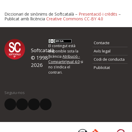
Diccionari de sinònims de Softcatalà –
Presentació i crèdits
–
Publicat amb llicència
Creative Commons CC-BY 4.0
Proposeu-nos millores o 
Contacte
d'errors
El contingut està
Softcatalà
Avís legal
disponible sota la
llicència
Atribució -
© 1998-
Codi de conducta
Si heu trobat un error o voleu proposar alguna millora, ompliu els ca
CompartirIgual 4.0
si
2026
quina és la millora que proposeu o l'error del qual voleu informar-no
no s'indica el
Publicitat
contrari.
El vostre nom *
Seguiu-nos
El vostre correu electrònic *