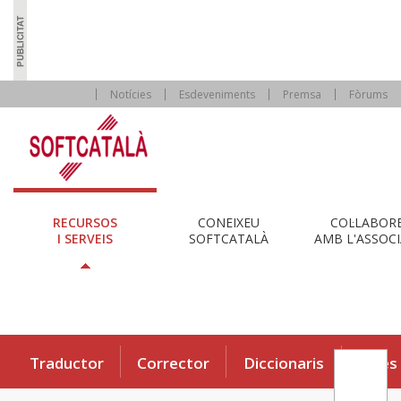
Notícies
Esdeveniments
Premsa
Fòrums
RECURSOS
CONEIXEU
COL·LABOR
I SERVEIS
SOFTCATALÀ
AMB L'ASSOCI
Traductor
Corrector
Diccionaris
Eines