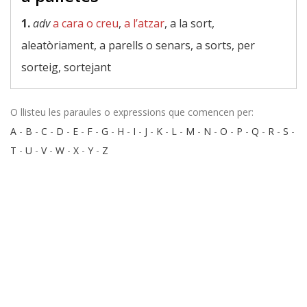
1.
adv
a cara o creu
,
a l’atzar
, a la sort,
aleatòriament, a parells o senars, a sorts, per
sorteig, sortejant
O llisteu les paraules o expressions que comencen per:
A
-
B
-
C
-
D
-
E
-
F
-
G
-
H
-
I
-
J
-
K
-
L
-
M
-
N
-
O
-
P
-
Q
-
R
-
S
-
T
-
U
-
V
-
W
-
X
-
Y
-
Z