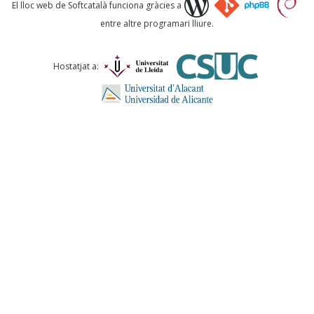
Què proposeu?
El lloc web de Softcatalà funciona gràcies a
entre altre programari lliure.
Comentari *
Hostatjat a:
ENVIA