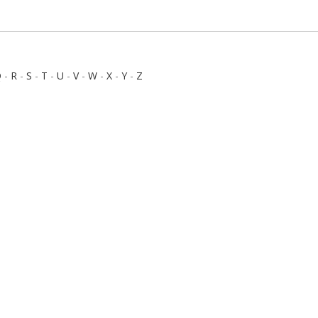
Q
-
R
-
S
-
T
-
U
-
V
-
W
-
X
-
Y
-
Z