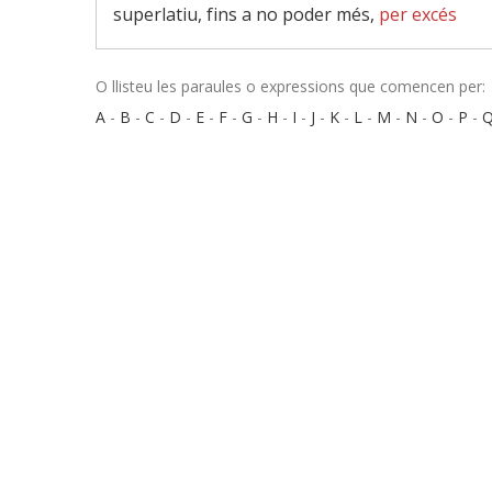
superlatiu, fins a no poder més,
per excés
O llisteu les paraules o expressions que comencen per:
A
-
B
-
C
-
D
-
E
-
F
-
G
-
H
-
I
-
J
-
K
-
L
-
M
-
N
-
O
-
P
-