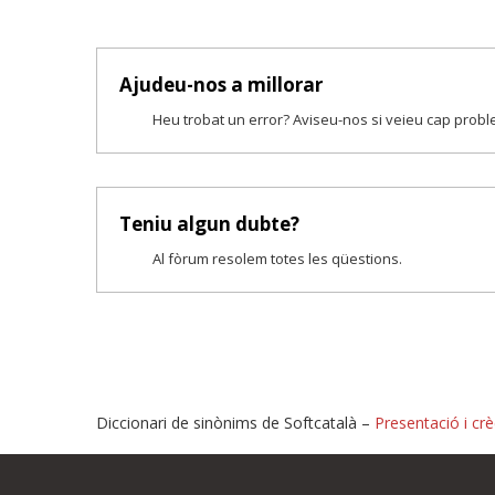
Ajudeu-nos a millorar
Heu trobat un error? Aviseu-nos si veieu cap prob
Teniu algun dubte?
Al fòrum resolem totes les qüestions.
Diccionari de sinònims de Softcatalà –
Presentació i crè