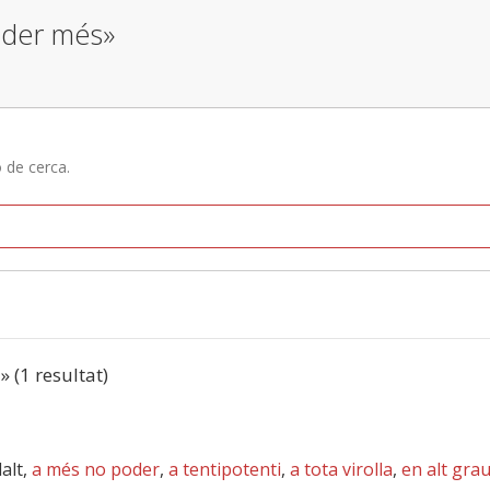
poder més»
ó de cerca.
s
» (1 resultat)
dalt,
a més no poder
,
a tentipotenti
,
a tota virolla
,
en alt gra