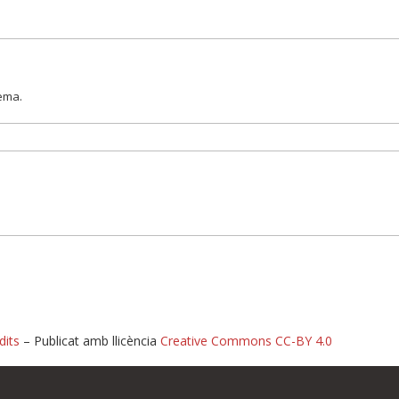
lema.
dits
– Publicat amb llicència
Creative Commons CC-BY 4.0