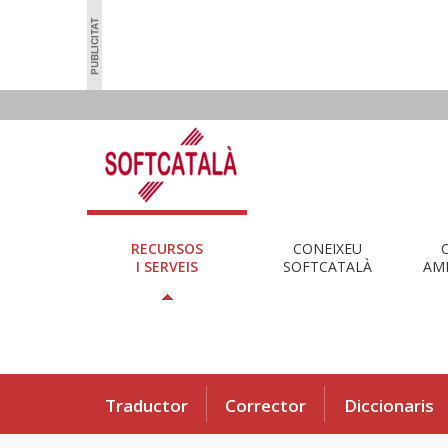
RECURSOS
CONEIXEU
I SERVEIS
SOFTCATALÀ
AMB
Traductor
Corrector
Diccionaris