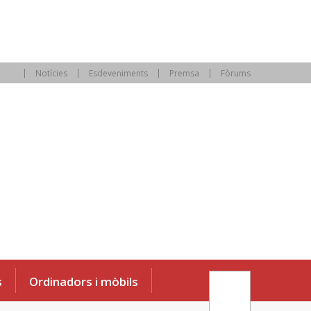
Notícies
Esdeveniments
Premsa
Fòrums
s
Ordinadors i mòbils