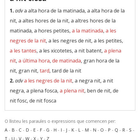
1.
adv
a alta hora de la matinada, a alta hora de la
nit, a altes hores de la nit, a altres hores de la
matinada, a hores petites,
a la matinada
,
a les
negres de la nit
, a les negres de nit, a les petites,
a les tantes
, a les xicotetes, a nit batent,
a plena
nit
,
a última hora
,
de matinada
, gran hora de la
nit, gran nit,
tard
, tard de la nit
2.
adv
a les negres de la nit
, a negra nit, a nit
negra, a plena fosca,
a plena nit
, ben de nit, de
nit fosc, de nit fosca
O llisteu les paraules o expressions que comencen per:
A
-
B
-
C
-
D
-
E
-
F
-
G
-
H
-
I
-
J
-
K
-
L
-
M
-
N
-
O
-
P
-
Q
-
R
-
S
-
T
-
U
-
V
-
W
-
X
-
Y
-
Z