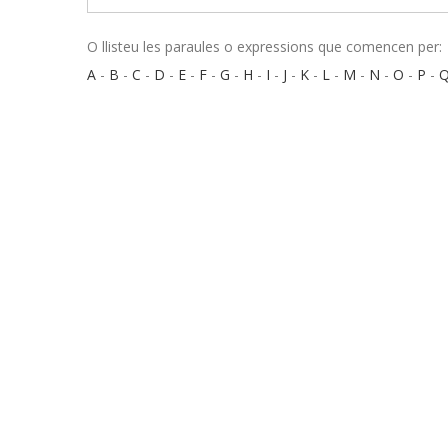
O llisteu les paraules o expressions que comencen per:
A
-
B
-
C
-
D
-
E
-
F
-
G
-
H
-
I
-
J
-
K
-
L
-
M
-
N
-
O
-
P
-