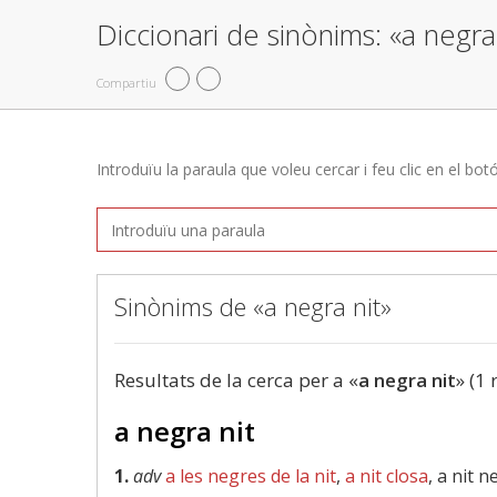
Diccionari de sinònims: «a negra
Compartiu
Introduïu la paraula que voleu cercar i feu clic en el bot
Sinònims de «a negra nit»
Resultats de la cerca per a «
a negra nit
» (1 
a negra nit
1.
adv
a les negres de la nit
,
a nit closa
, a nit 