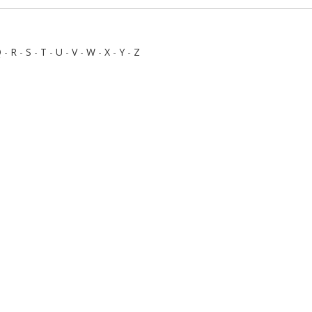
Q
-
R
-
S
-
T
-
U
-
V
-
W
-
X
-
Y
-
Z