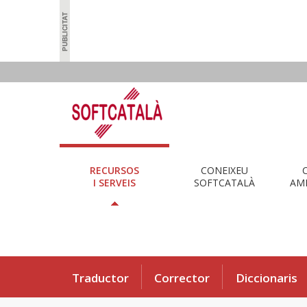
RECURSOS
CONEIXEU
I SERVEIS
SOFTCATALÀ
AMB
Traductor
Corrector
Diccionaris