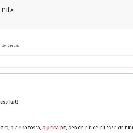
 nit»
ó de cerca.
resultat)
negra, a plena fosca,
a plena nit
, ben de nit, de nit fosc, de nit