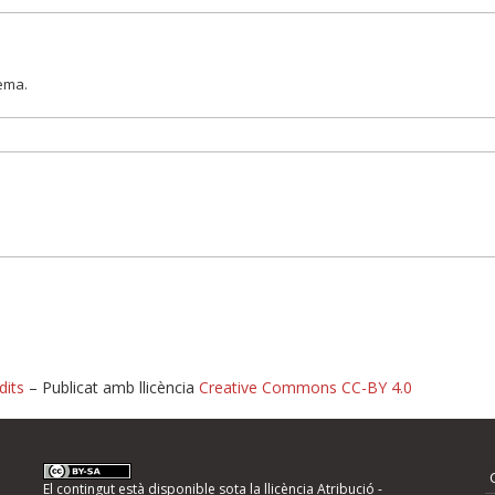
lema.
dits
– Publicat amb llicència
Creative Commons CC-BY 4.0
nformeu d'errors
El contingut està disponible sota la llicència
Atribució -