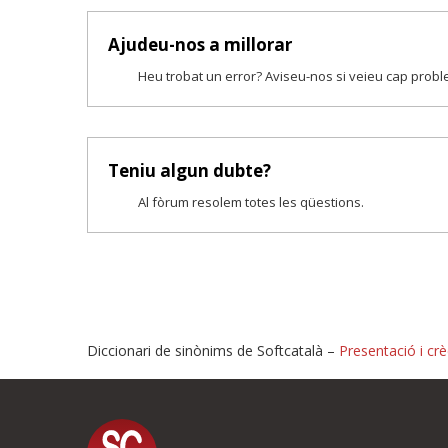
Ajudeu-nos a millorar
Heu trobat un error? Aviseu-nos si veieu cap prob
Teniu algun dubte?
Al fòrum resolem totes les qüestions.
Diccionari de sinònims de Softcatalà –
Presentació i crè
Proposeu-nos millores o i