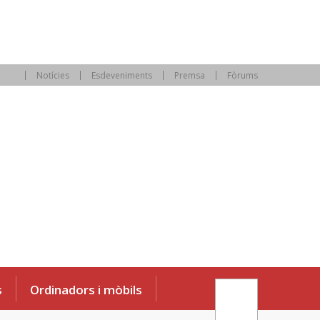
Notícies
Esdeveniments
Premsa
Fòrums
s
Ordinadors i mòbils