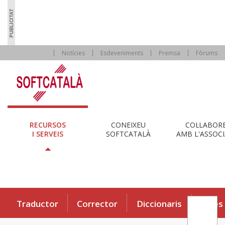
Notícies
Esdeveniments
Premsa
Fòrums
RECURSOS
CONEIXEU
COL·LABOR
I SERVEIS
SOFTCATALÀ
AMB L'ASSOCI
Traductor
Corrector
Diccionaris
Eines