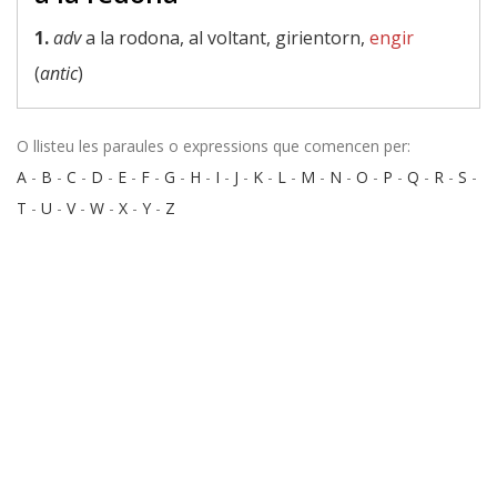
1.
adv
a la rodona, al voltant, girientorn,
engir
(
antic
)
O llisteu les paraules o expressions que comencen per:
A
-
B
-
C
-
D
-
E
-
F
-
G
-
H
-
I
-
J
-
K
-
L
-
M
-
N
-
O
-
P
-
Q
-
R
-
S
-
T
-
U
-
V
-
W
-
X
-
Y
-
Z