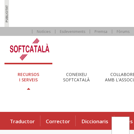
Notícies
Esdeveniments
Premsa
Fòrums
RECURSOS
CONEIXEU
COL·LABOR
I SERVEIS
SOFTCATALÀ
AMB L'ASSOCI
Traductor
Corrector
Diccionaris
Eines