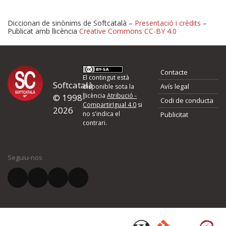
Diccionari de sinònims de Softcatalà –
Presentació i crèdits
–
Publicat amb llicència
Creative Commons CC-BY 4.0
Proposeu-nos millores o 
Contacte
d'errors
El contingut està
Softcatalà
Avís legal
disponible sota la
llicència
Atribució -
© 1998-
Codi de conducta
Si heu trobat un error o voleu proposar alguna millora, ompliu els ca
CompartirIgual 4.0
si
2026
quina és la millora que proposeu o l'error del qual voleu informar-no
no s'indica el
Publicitat
contrari.
El vostre nom *
Seguiu-nos
El vostre correu electrònic *
Què proposeu?