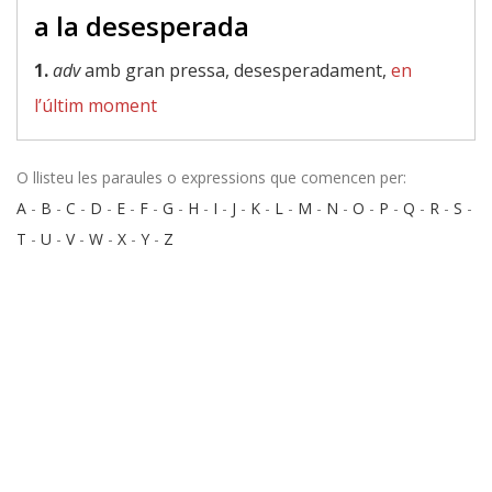
a la desesperada
1.
adv
amb gran pressa, desesperadament,
en
l’últim moment
O llisteu les paraules o expressions que comencen per:
A
-
B
-
C
-
D
-
E
-
F
-
G
-
H
-
I
-
J
-
K
-
L
-
M
-
N
-
O
-
P
-
Q
-
R
-
S
-
T
-
U
-
V
-
W
-
X
-
Y
-
Z