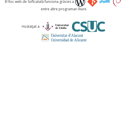
El lloc web de Softcatalà funciona gràcies a
entre altre programari lliure.
Comentari *
Hostatjat a:
ENVIA