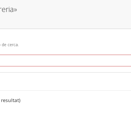
reria»
ó de cerca.
 resultat)