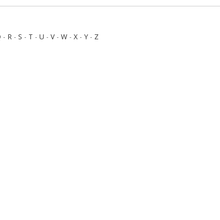
Q
-
R
-
S
-
T
-
U
-
V
-
W
-
X
-
Y
-
Z