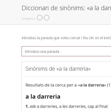
Diccionari de sinònims: «a la dar
Compartiu
Introduïu la paraula que voleu cercar i feu clic en el bot
Sinònims de «a la darreria»
Resultats de la cerca per a «
a la darreria
» (1
a la darreria
1.
adv
a darreries, a les darreries, cap al final