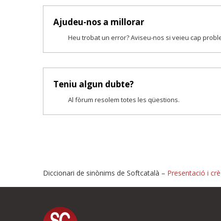
Ajudeu-nos a millorar
Heu trobat un error? Aviseu-nos si veieu cap prob
Teniu algun dubte?
Al fòrum resolem totes les qüestions.
Diccionari de sinònims de Softcatalà –
Presentació i crè
Proposeu-nos millores o i