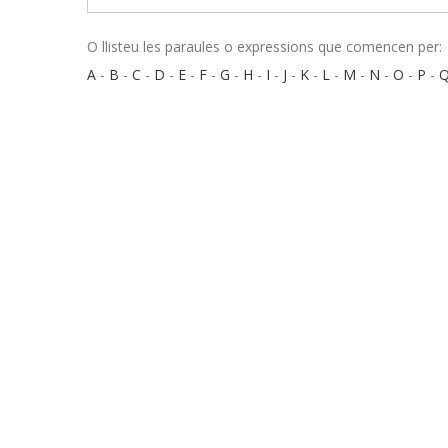
O llisteu les paraules o expressions que comencen per:
A
-
B
-
C
-
D
-
E
-
F
-
G
-
H
-
I
-
J
-
K
-
L
-
M
-
N
-
O
-
P
-