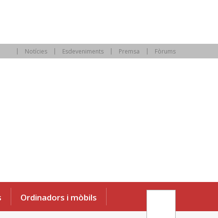
Notícies
Esdeveniments
Premsa
Fòrums
s
Ordinadors i mòbils