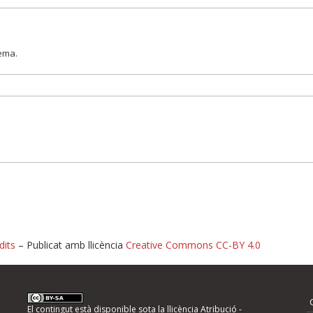
lema.
dits
– Publicat amb llicència
Creative Commons CC-BY 4.0
nformeu d'errors
El contingut està disponible sota la llicència
Atribució -