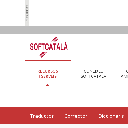
RECURSOS
CONEIXEU
I SERVEIS
SOFTCATALÀ
AMB
Traductor
Corrector
Diccionaris