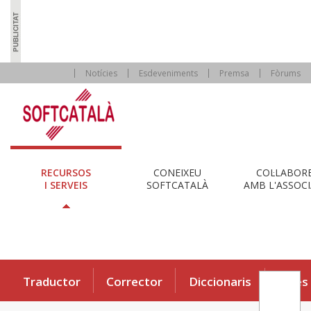
Notícies
Esdeveniments
Premsa
Fòrums
RECURSOS
CONEIXEU
COL·LABOR
I SERVEIS
SOFTCATALÀ
AMB L'ASSOCI
Traductor
Corrector
Diccionaris
Eines