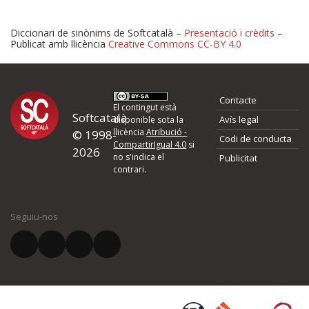
Diccionari de sinònims de Softcatalà –
Presentació i crèdits
–
Publicat amb llicència
Creative Commons CC-BY 4.0
Proposeu-nos millores o 
Contacte
d'errors
El contingut està
Softcatalà
Avís legal
disponible sota la
llicència
Atribució -
© 1998-
Codi de conducta
Si heu trobat un error o voleu proposar alguna millora, ompliu els ca
CompartirIgual 4.0
si
2026
quina és la millora que proposeu o l'error del qual voleu informar-no
no s'indica el
Publicitat
contrari.
El vostre nom *
Seguiu-nos
El vostre correu electrònic *