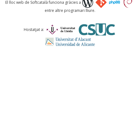
Què proposeu?
El lloc web de Softcatalà funciona gràcies a
entre altre programari lliure.
Comentari *
Hostatjat a:
ENVIA