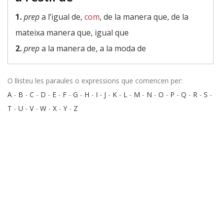
1.
prep
a l’igual de,
com
, de la manera que, de la
mateixa manera que, igual que
2.
prep
a la manera de, a la moda de
O llisteu les paraules o expressions que comencen per:
A
-
B
-
C
-
D
-
E
-
F
-
G
-
H
-
I
-
J
-
K
-
L
-
M
-
N
-
O
-
P
-
Q
-
R
-
S
-
T
-
U
-
V
-
W
-
X
-
Y
-
Z