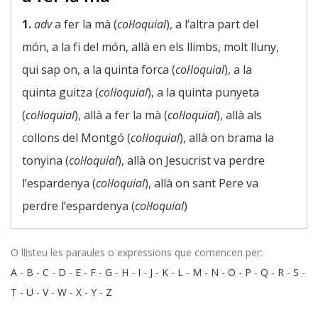
1.
adv
a fer la mà (
col·loquial
), a l’altra part del
món, a la fi del món, allà en els llimbs, molt lluny,
qui sap on, a la quinta forca (
col·loquial
), a la
quinta guitza (
col·loquial
), a la quinta punyeta
(
col·loquial
), allà a fer la mà (
col·loquial
), allà als
collons del Montgó (
col·loquial
), allà on brama la
tonyina (
col·loquial
), allà on Jesucrist va perdre
l’espardenya (
col·loquial
), allà on sant Pere va
perdre l’espardenya (
col·loquial
)
O llisteu les paraules o expressions que comencen per:
A
-
B
-
C
-
D
-
E
-
F
-
G
-
H
-
I
-
J
-
K
-
L
-
M
-
N
-
O
-
P
-
Q
-
R
-
S
-
T
-
U
-
V
-
W
-
X
-
Y
-
Z