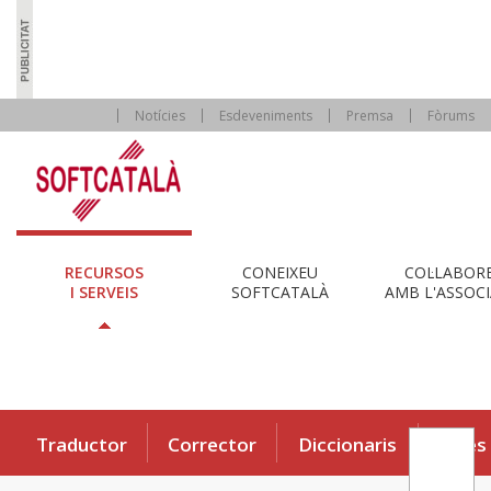
Notícies
Esdeveniments
Premsa
Fòrums
RECURSOS
CONEIXEU
COL·LABOR
I SERVEIS
SOFTCATALÀ
AMB L'ASSOCI
Traductor
Corrector
Diccionaris
Eines