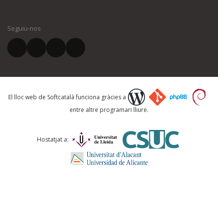
El vostre nom *
Seguiu-nos
El vostre correu electrònic *
Què proposeu?
El lloc web de Softcatalà funciona gràcies a
entre altre programari lliure.
Comentari *
Hostatjat a: