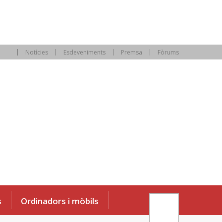
Notícies
Esdeveniments
Premsa
Fòrums
s
Ordinadors i mòbils