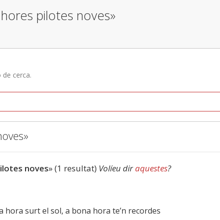
 hores pilotes noves»
ó de cerca.
noves»
ilotes noves
» (1 resultat)
Volíeu dir
aquestes
?
na hora surt el sol, a bona hora te’n recordes