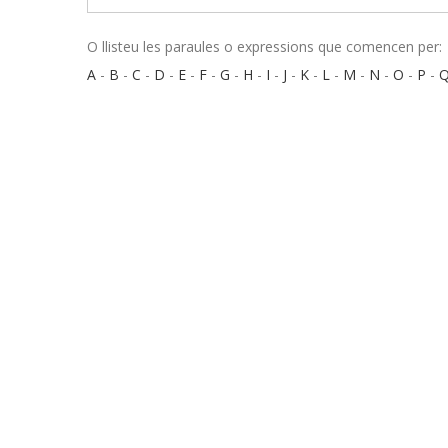
O llisteu les paraules o expressions que comencen per:
A
-
B
-
C
-
D
-
E
-
F
-
G
-
H
-
I
-
J
-
K
-
L
-
M
-
N
-
O
-
P
-