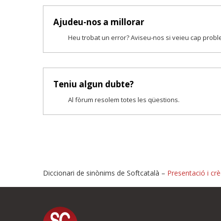
Ajudeu-nos a millorar
Heu trobat un error? Aviseu-nos si veieu cap prob
Teniu algun dubte?
Al fòrum resolem totes les qüestions.
Diccionari de sinònims de Softcatalà –
Presentació i crè
Proposeu-nos millores o i