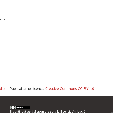
lema.
dits
– Publicat amb llicència
Creative Commons CC-BY 4.0
nformeu d'errors
El contingut està disponible sota la llicència
Atribució -