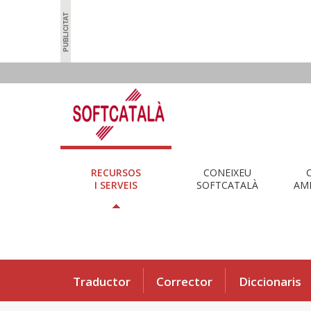
RECURSOS
CONEIXEU
I SERVEIS
SOFTCATALÀ
AMB
Traductor
Corrector
Diccionaris