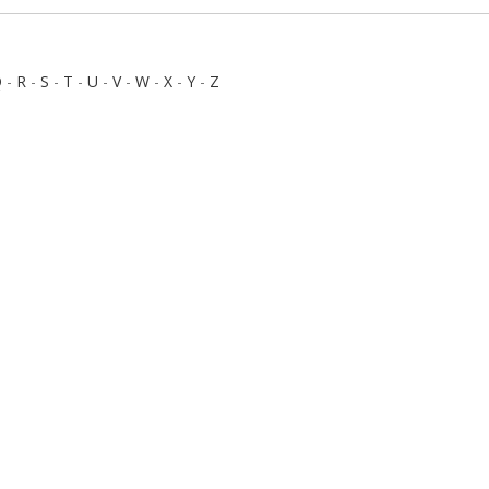
Q
-
R
-
S
-
T
-
U
-
V
-
W
-
X
-
Y
-
Z