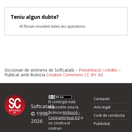
Teniu algun dubte?
Al fòrum resolem totes les qüestions.
Diccionari de sinònims de Softcatalà –
Presentació i crèdits
–
Publicat amb llicència
Creative Commons CC-BY 4.0
Proposeu-nos millores o 
Contacte
d'errors
El contingut està
Softcatalà
Avís legal
disponible sota la
llicència
Atribució -
© 1998-
Codi de conducta
Si heu trobat un error o voleu proposar alguna millora, ompliu els ca
CompartirIgual 4.0
si
2026
quina és la millora que proposeu o l'error del qual voleu informar-no
no s'indica el
Publicitat
contrari.