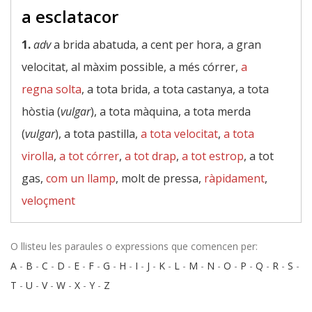
a esclatacor
1.
adv
a brida abatuda, a cent per hora, a gran
velocitat, al màxim possible, a més córrer,
a
regna solta
, a tota brida, a tota castanya, a tota
hòstia (
vulgar
), a tota màquina, a tota merda
(
vulgar
), a tota pastilla,
a tota velocitat
,
a tota
virolla
,
a tot córrer
,
a tot drap
,
a tot estrop
, a tot
gas,
com un llamp
, molt de pressa,
ràpidament
,
veloçment
O llisteu les paraules o expressions que comencen per:
A
-
B
-
C
-
D
-
E
-
F
-
G
-
H
-
I
-
J
-
K
-
L
-
M
-
N
-
O
-
P
-
Q
-
R
-
S
-
T
-
U
-
V
-
W
-
X
-
Y
-
Z