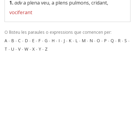
1.
adv
a plena veu, a plens pulmons, cridant,
vociferant
O llisteu les paraules o expressions que comencen per:
A
-
B
-
C
-
D
-
E
-
F
-
G
-
H
-
I
-
J
-
K
-
L
-
M
-
N
-
O
-
P
-
Q
-
R
-
S
-
T
-
U
-
V
-
W
-
X
-
Y
-
Z