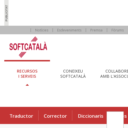
Notícies
Esdeveniments
Premsa
Fòrums
RECURSOS
CONEIXEU
COL·LABOR
I SERVEIS
SOFTCATALÀ
AMB L'ASSOCI
Traductor
Corrector
Diccionaris
Eines