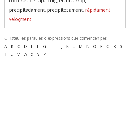
corrents, de rapa-fuig, en un arrap,
precipitadament, precipitosament,
ràpidament
,
veloçment
O llisteu les paraules o expressions que comencen per:
A
-
B
-
C
-
D
-
E
-
F
-
G
-
H
-
I
-
J
-
K
-
L
-
M
-
N
-
O
-
P
-
Q
-
R
-
S
-
T
-
U
-
V
-
W
-
X
-
Y
-
Z