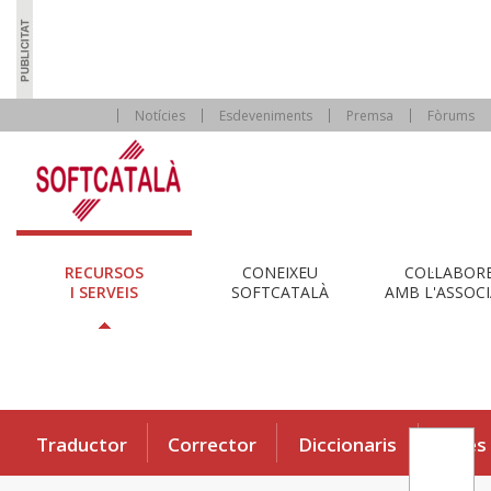
Notícies
Esdeveniments
Premsa
Fòrums
RECURSOS
CONEIXEU
COL·LABOR
I SERVEIS
SOFTCATALÀ
AMB L'ASSOCI
Traductor
Corrector
Diccionaris
Eines