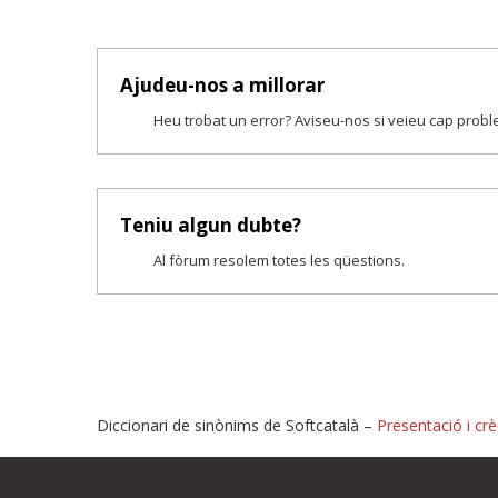
Ajudeu-nos a millorar
Heu trobat un error? Aviseu-nos si veieu cap prob
Teniu algun dubte?
Al fòrum resolem totes les qüestions.
Diccionari de sinònims de Softcatalà –
Presentació i crè