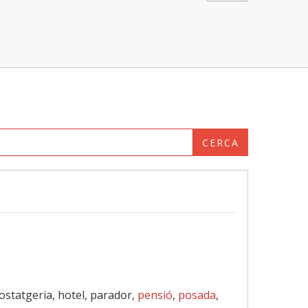
CERCA
hostatgeria, hotel, parador,
pensió
,
posada
,