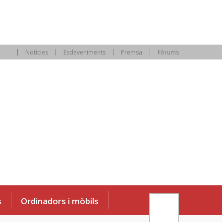
Notícies
Esdeveniments
Premsa
Fòrums
s
Ordinadors i mòbils