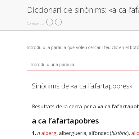
Diccionari de sinònims: «a ca l’a
Compartiu
Introduïu la paraula que voleu cercar i feu clic en el bot
Sinònims de «a ca l’afartapobres»
Resultats de la cerca per a «
a ca l’afartapo
a ca l’afartapobres
1.
n
alberg
, albergueria, alfòndec (
històric
),
all