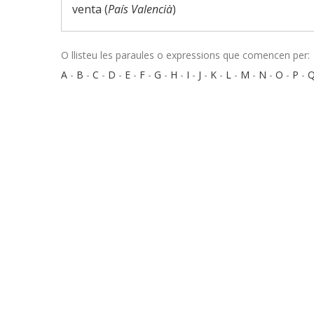
venta (
País Valencià
)
O llisteu les paraules o expressions que comencen per:
A
-
B
-
C
-
D
-
E
-
F
-
G
-
H
-
I
-
J
-
K
-
L
-
M
-
N
-
O
-
P
-