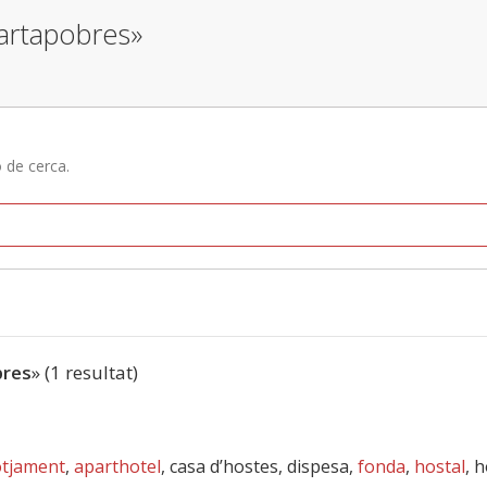
fartapobres»
ó de cerca.
bres
» (1 resultat)
otjament
,
aparthotel
, casa d’hostes, dispesa,
fonda
,
hostal
, 