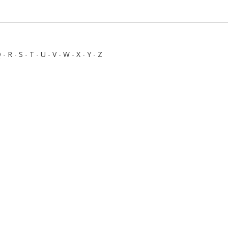
Q
-
R
-
S
-
T
-
U
-
V
-
W
-
X
-
Y
-
Z