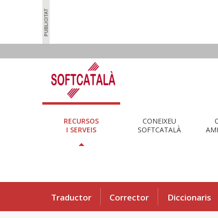
RECURSOS
CONEIXEU
I SERVEIS
SOFTCATALÀ
AMB
Traductor
Corrector
Diccionaris