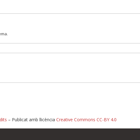
lema.
dits
– Publicat amb llicència
Creative Commons CC-BY 4.0