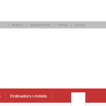
Notícies
Esdeveniments
Premsa
Fòrums
s
Ordinadors i mòbils