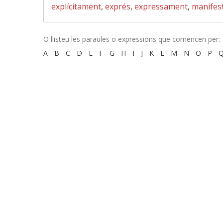
explícitament
,
exprés
,
expressament
,
manifes
O llisteu les paraules o expressions que comencen per:
A
-
B
-
C
-
D
-
E
-
F
-
G
-
H
-
I
-
J
-
K
-
L
-
M
-
N
-
O
-
P
-