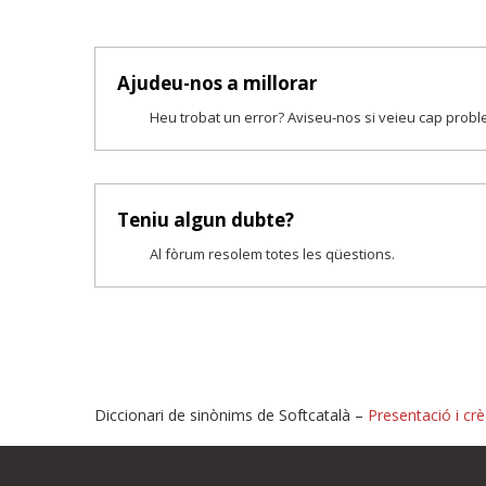
Ajudeu-nos a millorar
Heu trobat un error? Aviseu-nos si veieu cap prob
Teniu algun dubte?
Al fòrum resolem totes les qüestions.
Diccionari de sinònims de Softcatalà –
Presentació i crè