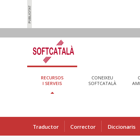
RECURSOS
CONEIXEU
I SERVEIS
SOFTCATALÀ
AMB
Traductor
Corrector
Diccionaris