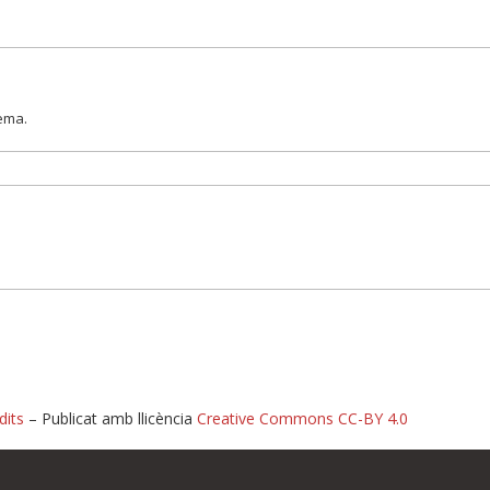
lema.
dits
– Publicat amb llicència
Creative Commons CC-BY 4.0