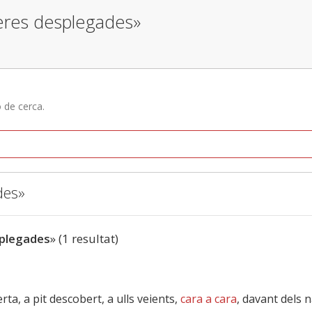
deres desplegades»
ó de cerca.
des»
splegades
» (1 resultat)
rta, a pit descobert, a ulls veients,
cara a cara
, davant dels 