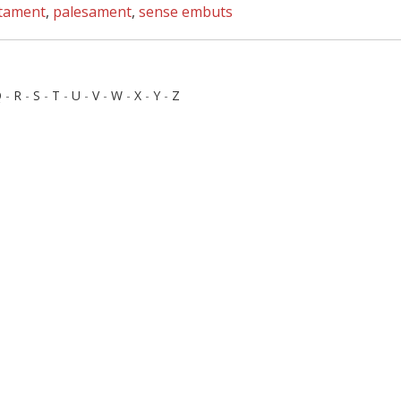
tament
,
palesament
,
sense embuts
Q
-
R
-
S
-
T
-
U
-
V
-
W
-
X
-
Y
-
Z