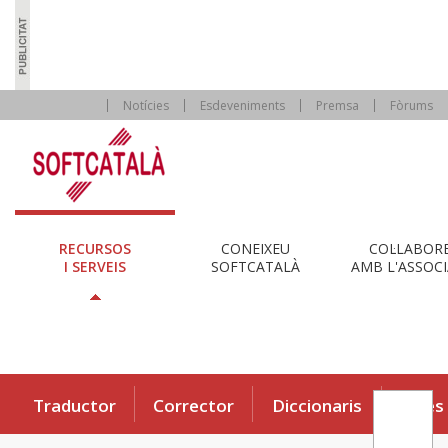
Notícies
Esdeveniments
Premsa
Fòrums
RECURSOS
CONEIXEU
COL·LABOR
I SERVEIS
SOFTCATALÀ
AMB L'ASSOCI
Traductor
Corrector
Diccionaris
Eines