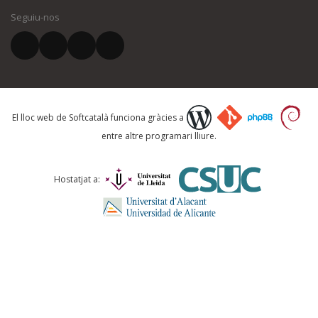
Seguiu-nos
El vostre correu electrònic *
Què proposeu?
El lloc web de Softcatalà funciona gràcies a
entre altre programari lliure.
Comentari *
Hostatjat a: