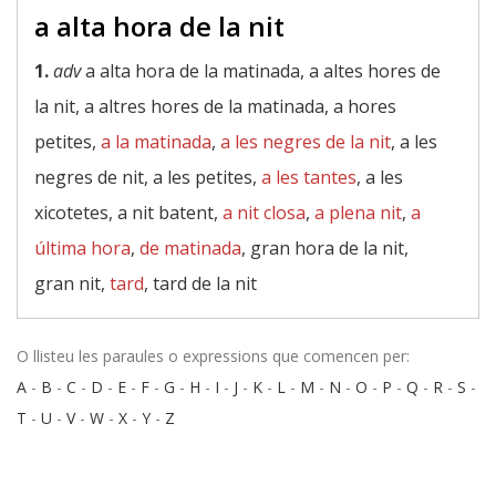
a alta hora de la nit
1.
adv
a alta hora de la matinada, a altes hores de
la nit, a altres hores de la matinada, a hores
petites,
a la matinada
,
a les negres de la nit
, a les
negres de nit, a les petites,
a les tantes
, a les
xicotetes, a nit batent,
a nit closa
,
a plena nit
,
a
última hora
,
de matinada
, gran hora de la nit,
gran nit,
tard
, tard de la nit
O llisteu les paraules o expressions que comencen per:
A
-
B
-
C
-
D
-
E
-
F
-
G
-
H
-
I
-
J
-
K
-
L
-
M
-
N
-
O
-
P
-
Q
-
R
-
S
-
T
-
U
-
V
-
W
-
X
-
Y
-
Z