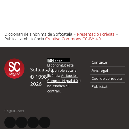
Diccionari de sinònims de Softcatalà –
Presentació i crèdits
–
Publicat amb llicència
Creative Commons CC-BY 4.0
Proposeu-nos millores o 
Contacte
d'errors
El contingut està
Softcatalà
Avís legal
disponible sota la
llicència
Atribució -
© 1998-
Codi de conducta
Si heu trobat un error o voleu proposar alguna millora, ompliu els ca
CompartirIgual 4.0
si
2026
quina és la millora que proposeu o l'error del qual voleu informar-no
no s'indica el
Publicitat
contrari.
El vostre nom *
Seguiu-nos
El vostre correu electrònic *