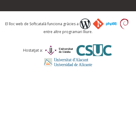
Què proposeu?
El lloc web de Softcatalà funciona gràcies a
entre altre programari lliure.
Comentari *
Hostatjat a:
ENVIA