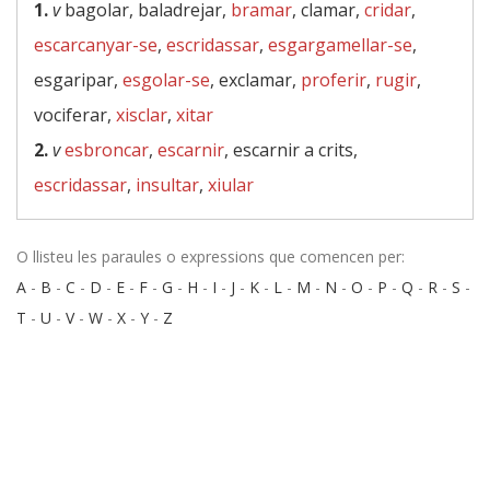
1.
v
bagolar, baladrejar,
bramar
, clamar,
cridar
,
escarcanyar-se
,
escridassar
,
esgargamellar-se
,
esgaripar,
esgolar-se
, exclamar,
proferir
,
rugir
,
vociferar,
xisclar
,
xitar
2.
v
esbroncar
,
escarnir
, escarnir a crits,
escridassar
,
insultar
,
xiular
O llisteu les paraules o expressions que comencen per:
A
-
B
-
C
-
D
-
E
-
F
-
G
-
H
-
I
-
J
-
K
-
L
-
M
-
N
-
O
-
P
-
Q
-
R
-
S
-
T
-
U
-
V
-
W
-
X
-
Y
-
Z