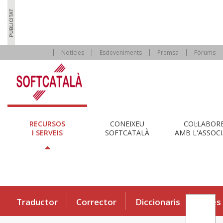
Notícies
Esdeveniments
Premsa
Fòrums
RECURSOS
CONEIXEU
COL·LABOR
I SERVEIS
SOFTCATALÀ
AMB L'ASSOCI
Traductor
Corrector
Diccionaris
Eines