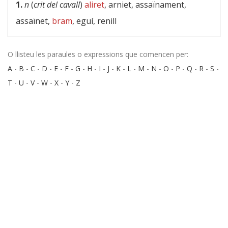
1.
n
(
crit del cavall
)
aliret
, arniet, assaïnament,
assaïnet,
bram
, eguí, renill
O llisteu les paraules o expressions que comencen per:
A
-
B
-
C
-
D
-
E
-
F
-
G
-
H
-
I
-
J
-
K
-
L
-
M
-
N
-
O
-
P
-
Q
-
R
-
S
-
T
-
U
-
V
-
W
-
X
-
Y
-
Z