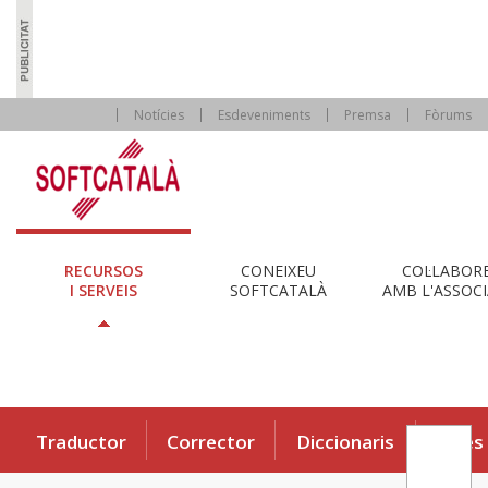
Notícies
Esdeveniments
Premsa
Fòrums
RECURSOS
CONEIXEU
COL·LABOR
I SERVEIS
SOFTCATALÀ
AMB L'ASSOCI
Traductor
Corrector
Diccionaris
Eines