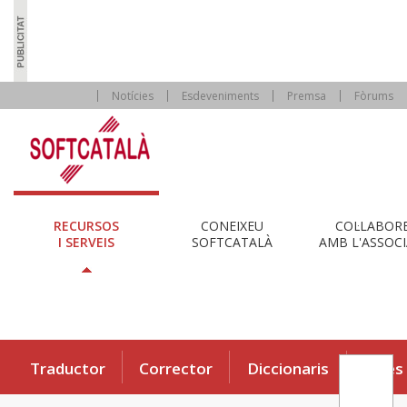
Notícies
Esdeveniments
Premsa
Fòrums
RECURSOS
CONEIXEU
COL·LABOR
I SERVEIS
SOFTCATALÀ
AMB L'ASSOCI
Traductor
Corrector
Diccionaris
Eines