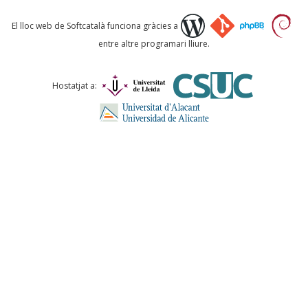
Què proposeu?
El lloc web de Softcatalà funciona gràcies a
entre altre programari lliure.
Comentari *
Hostatjat a:
ENVIA