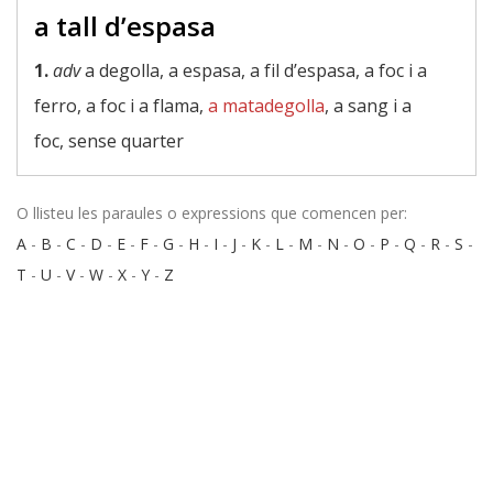
a tall d’espasa
1.
adv
a degolla, a espasa, a fil d’espasa, a foc i a
ferro, a foc i a flama,
a matadegolla
, a sang i a
foc, sense quarter
O llisteu les paraules o expressions que comencen per:
A
-
B
-
C
-
D
-
E
-
F
-
G
-
H
-
I
-
J
-
K
-
L
-
M
-
N
-
O
-
P
-
Q
-
R
-
S
-
T
-
U
-
V
-
W
-
X
-
Y
-
Z