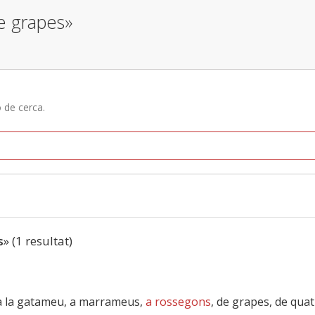
re grapes»
ó de cerca.
s
» (1 resultat)
a la gatameu, a marrameus,
a rossegons
, de grapes, de qua