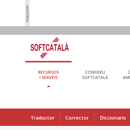
RECURSOS
CONEIXEU
I SERVEIS
SOFTCATALÀ
AMB
Traductor
Corrector
Diccionaris