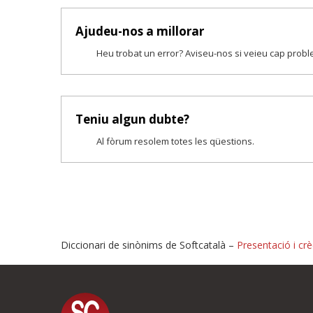
Ajudeu-nos a millorar
Heu trobat un error? Aviseu-nos si veieu cap prob
Teniu algun dubte?
Al fòrum resolem totes les qüestions.
Diccionari de sinònims de Softcatalà –
Presentació i crè
Proposeu-nos millores o i