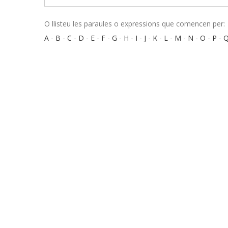
O llisteu les paraules o expressions que comencen per:
A
-
B
-
C
-
D
-
E
-
F
-
G
-
H
-
I
-
J
-
K
-
L
-
M
-
N
-
O
-
P
-