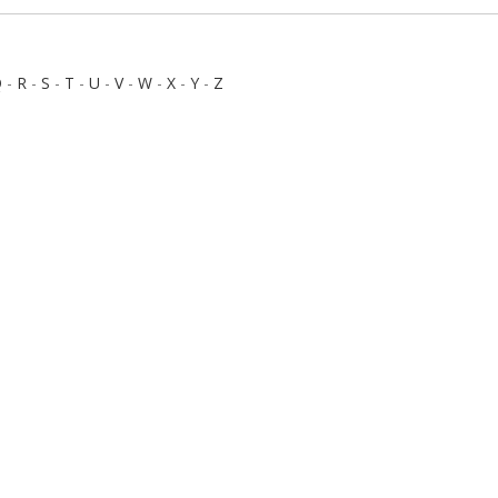
Q
-
R
-
S
-
T
-
U
-
V
-
W
-
X
-
Y
-
Z