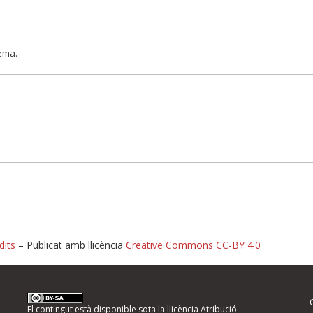
lema.
dits
– Publicat amb llicència
Creative Commons CC-BY 4.0
nformeu d'errors
El contingut està disponible sota la llicència
Atribució -