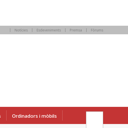
Notícies
Esdeveniments
Premsa
Fòrums
s
Ordinadors i mòbils