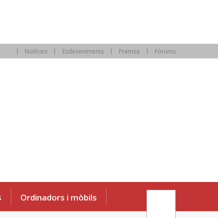
Notícies
Esdeveniments
Premsa
Fòrums
s
Ordinadors i mòbils