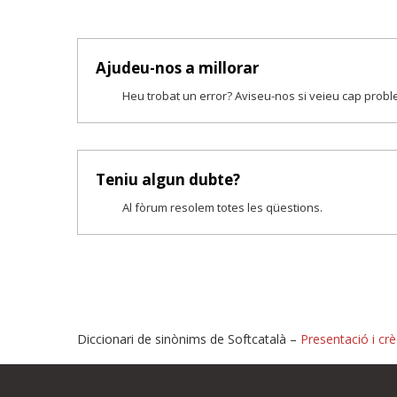
Ajudeu-nos a millorar
Heu trobat un error? Aviseu-nos si veieu cap prob
Teniu algun dubte?
Al fòrum resolem totes les qüestions.
Diccionari de sinònims de Softcatalà –
Presentació i crè