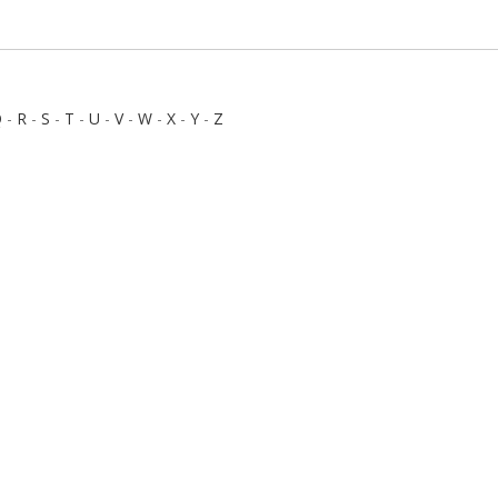
Q
-
R
-
S
-
T
-
U
-
V
-
W
-
X
-
Y
-
Z