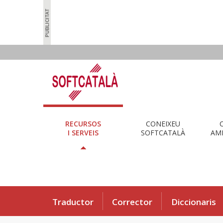
RECURSOS
CONEIXEU
I SERVEIS
SOFTCATALÀ
AMB
Traductor
Corrector
Diccionaris