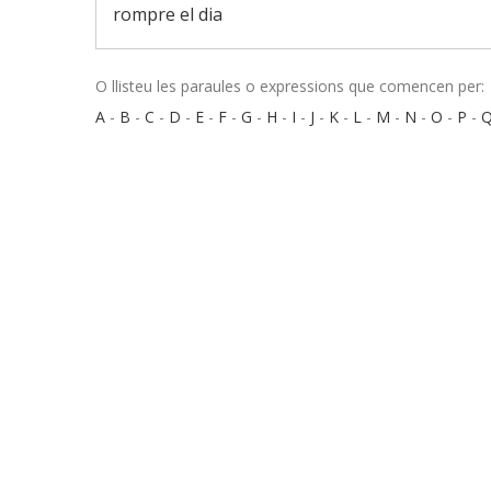
rompre el dia
O llisteu les paraules o expressions que comencen per:
A
-
B
-
C
-
D
-
E
-
F
-
G
-
H
-
I
-
J
-
K
-
L
-
M
-
N
-
O
-
P
-