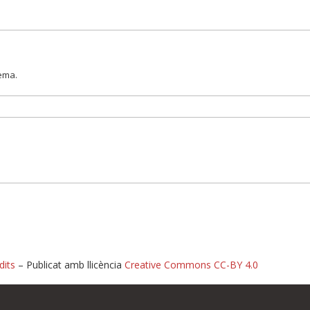
lema.
dits
– Publicat amb llicència
Creative Commons CC-BY 4.0