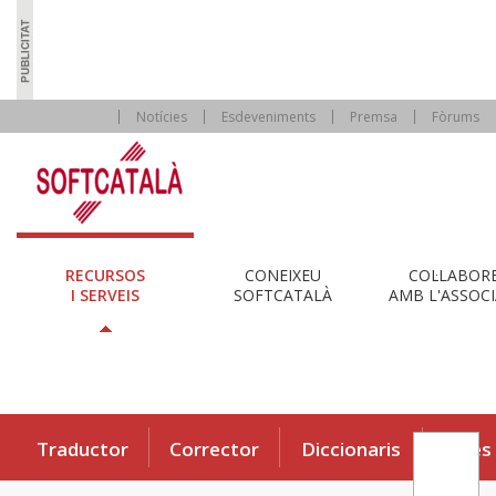
Notícies
Esdeveniments
Premsa
Fòrums
RECURSOS
CONEIXEU
COL·LABOR
I SERVEIS
SOFTCATALÀ
AMB L'ASSOCI
Traductor
Corrector
Diccionaris
Eines