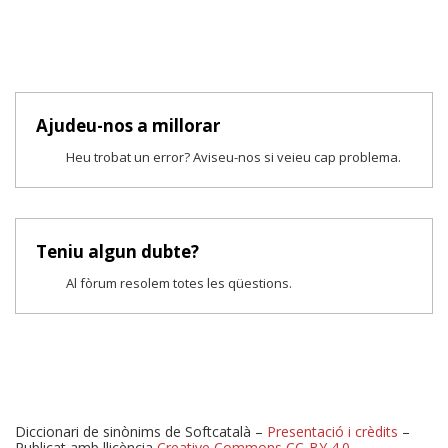
Ajudeu-nos a millorar
Heu trobat un error? Aviseu-nos si veieu cap problema.
Teniu algun dubte?
Al fòrum resolem totes les qüestions.
Diccionari de sinònims de Softcatalà –
Presentació i crèdits
–
Publicat amb llicència
Creative Commons CC-BY 4.0