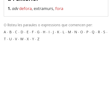
1.
adv
defora
, extramurs,
fora
O llisteu les paraules o expressions que comencen per:
A
-
B
-
C
-
D
-
E
-
F
-
G
-
H
-
I
-
J
-
K
-
L
-
M
-
N
-
O
-
P
-
Q
-
R
-
S
-
T
-
U
-
V
-
W
-
X
-
Y
-
Z