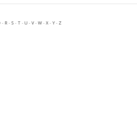
Q
-
R
-
S
-
T
-
U
-
V
-
W
-
X
-
Y
-
Z