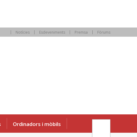
Notícies
Esdeveniments
Premsa
Fòrums
s
Ordinadors i mòbils