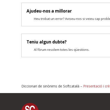
Ajudeu-nos a millorar
Heu trobat un error? Aviseu-nos si veieu cap prob
Teniu algun dubte?
Al fòrum resolem totes les qüestions.
Diccionari de sinònims de Softcatalà –
Presentació i crè
Proposeu-nos millores o i