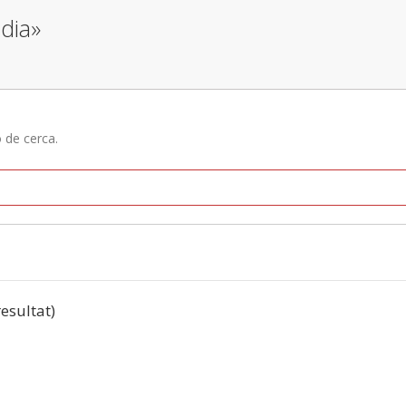
 dia»
ó de cerca.
resultat)