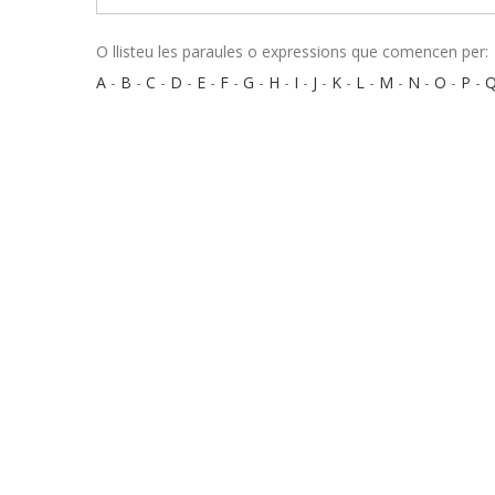
O llisteu les paraules o expressions que comencen per:
A
-
B
-
C
-
D
-
E
-
F
-
G
-
H
-
I
-
J
-
K
-
L
-
M
-
N
-
O
-
P
-