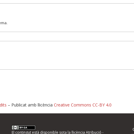
lema.
dits
– Publicat amb llicència
Creative Commons CC-BY 4.0
nformeu d'errors
El contingut està disponible sota la llicència
Atribució -