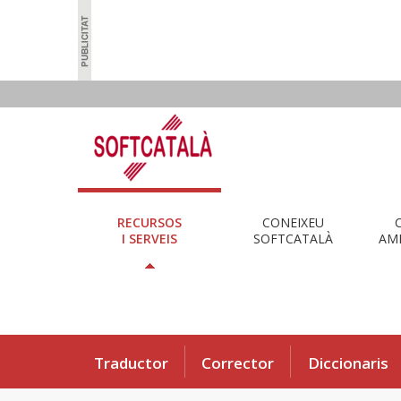
RECURSOS
CONEIXEU
I SERVEIS
SOFTCATALÀ
AMB
Traductor
Corrector
Diccionaris