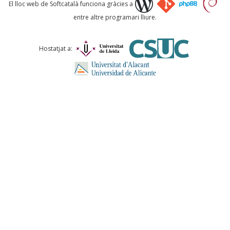
Què proposeu?
El lloc web de Softcatalà funciona gràcies a
entre altre programari lliure.
Comentari *
Hostatjat a:
ENVIA