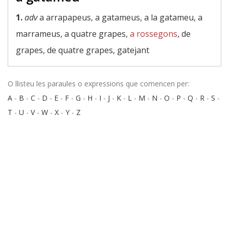
1.
adv
a arrapapeus, a gatameus, a la gatameu, a
marrameus, a quatre grapes,
a rossegons
, de
grapes, de quatre grapes, gatejant
O llisteu les paraules o expressions que comencen per:
A
-
B
-
C
-
D
-
E
-
F
-
G
-
H
-
I
-
J
-
K
-
L
-
M
-
N
-
O
-
P
-
Q
-
R
-
S
-
T
-
U
-
V
-
W
-
X
-
Y
-
Z