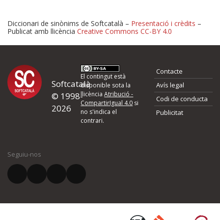
Diccionari de sinònims de Softcatalà –
Presentació i crèdits
–
Publicat amb llicència
Creative Commons CC-BY 4.0
Proposeu-nos millores o 
Contacte
d'errors
El contingut està
Softcatalà
Avís legal
disponible sota la
llicència
Atribució -
© 1998-
Codi de conducta
Si heu trobat un error o voleu proposar alguna millora, ompliu els ca
CompartirIgual 4.0
si
2026
quina és la millora que proposeu o l'error del qual voleu informar-no
no s'indica el
Publicitat
contrari.
El vostre nom *
Seguiu-nos
El vostre correu electrònic *