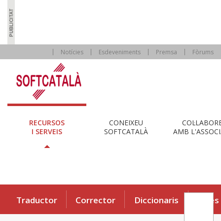
Notícies
Esdeveniments
Premsa
Fòrums
RECURSOS
CONEIXEU
COL·LABOR
I SERVEIS
SOFTCATALÀ
AMB L'ASSOCI
Traductor
Corrector
Diccionaris
Eines