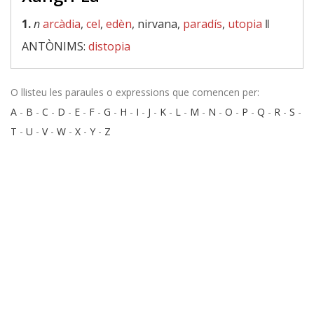
1.
n
arcàdia
,
cel
,
edèn
, nirvana,
paradís
,
utopia
‖
ANTÒNIMS:
distopia
O llisteu les paraules o expressions que comencen per:
A
-
B
-
C
-
D
-
E
-
F
-
G
-
H
-
I
-
J
-
K
-
L
-
M
-
N
-
O
-
P
-
Q
-
R
-
S
-
T
-
U
-
V
-
W
-
X
-
Y
-
Z