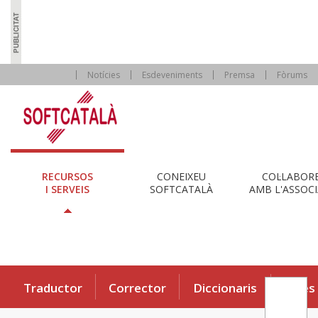
Notícies
Esdeveniments
Premsa
Fòrums
RECURSOS
CONEIXEU
COL·LABOR
I SERVEIS
SOFTCATALÀ
AMB L'ASSOCI
Traductor
Corrector
Diccionaris
Eines