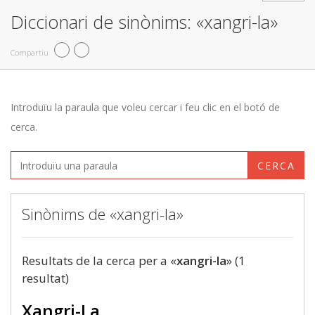
Diccionari de sinònims: «xangri-la»
Compartiu
Introduïu la paraula que voleu cercar i feu clic en el botó de
cerca.
CERCA
Sinònims de «xangri-la»
Resultats de la cerca per a «
xangri-la
» (1
resultat)
Xangri-La