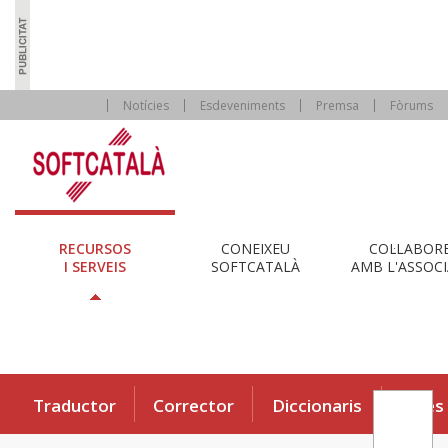
Notícies
Esdeveniments
Premsa
Fòrums
RECURSOS
CONEIXEU
COL·LABOR
I SERVEIS
SOFTCATALÀ
AMB L'ASSOCI
Traductor
Corrector
Diccionaris
Eines