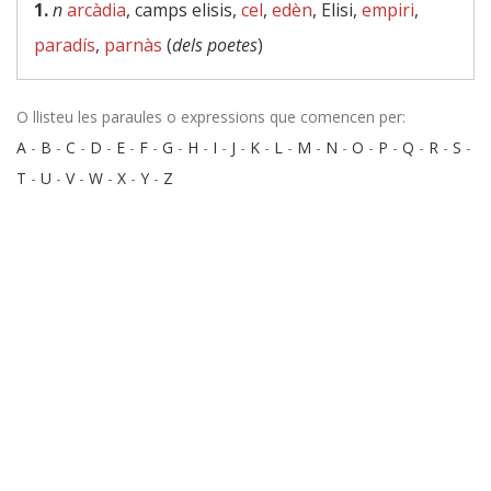
1.
n
arcàdia
, camps elisis,
cel
,
edèn
, Elisi,
empiri
,
paradís
,
parnàs
(
dels poetes
)
O llisteu les paraules o expressions que comencen per:
A
-
B
-
C
-
D
-
E
-
F
-
G
-
H
-
I
-
J
-
K
-
L
-
M
-
N
-
O
-
P
-
Q
-
R
-
S
-
T
-
U
-
V
-
W
-
X
-
Y
-
Z