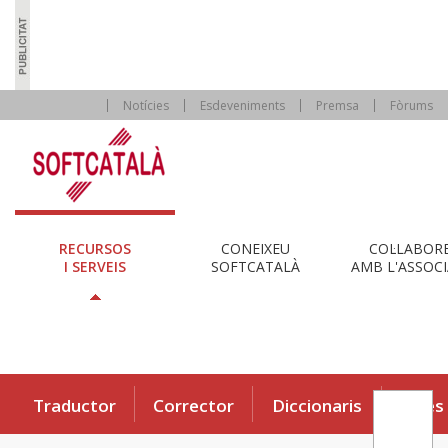
Notícies
Esdeveniments
Premsa
Fòrums
RECURSOS
CONEIXEU
COL·LABOR
I SERVEIS
SOFTCATALÀ
AMB L'ASSOCI
Traductor
Corrector
Diccionaris
Eines