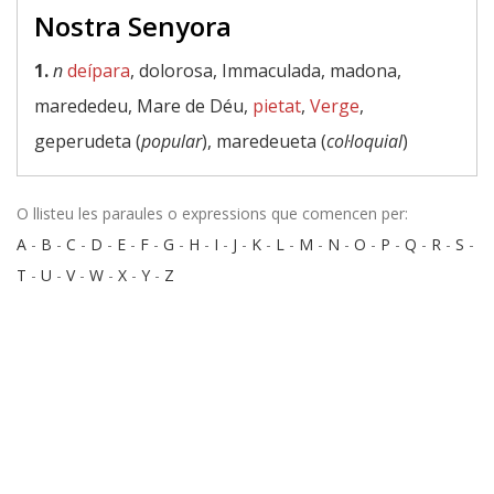
Nostra Senyora
1.
n
deípara
, dolorosa, Immaculada, madona,
marededeu, Mare de Déu,
pietat
,
Verge
,
geperudeta (
popular
), maredeueta (
col·loquial
)
O llisteu les paraules o expressions que comencen per:
A
-
B
-
C
-
D
-
E
-
F
-
G
-
H
-
I
-
J
-
K
-
L
-
M
-
N
-
O
-
P
-
Q
-
R
-
S
-
T
-
U
-
V
-
W
-
X
-
Y
-
Z