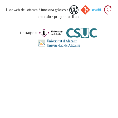
Què proposeu?
El lloc web de Softcatalà funciona gràcies a
entre altre programari lliure.
Comentari *
Hostatjat a:
ENVIA