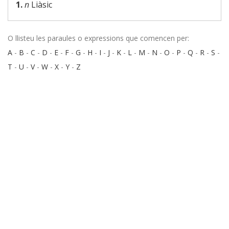
1.
n
Liàsic
O llisteu les paraules o expressions que comencen per:
A
-
B
-
C
-
D
-
E
-
F
-
G
-
H
-
I
-
J
-
K
-
L
-
M
-
N
-
O
-
P
-
Q
-
R
-
S
-
T
-
U
-
V
-
W
-
X
-
Y
-
Z