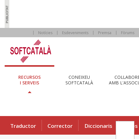
Notícies
Esdeveniments
Premsa
Fòrums
RECURSOS
CONEIXEU
COL·LABOR
I SERVEIS
SOFTCATALÀ
AMB L'ASSOCI
Traductor
Corrector
Diccionaris
Eines