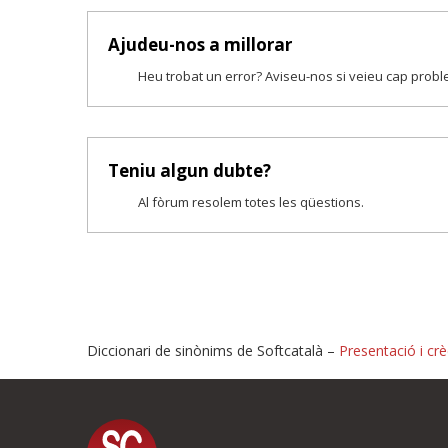
Ajudeu-nos a millorar
Heu trobat un error? Aviseu-nos si veieu cap prob
Teniu algun dubte?
Al fòrum resolem totes les qüestions.
Diccionari de sinònims de Softcatalà –
Presentació i crè
Proposeu-nos millores o i