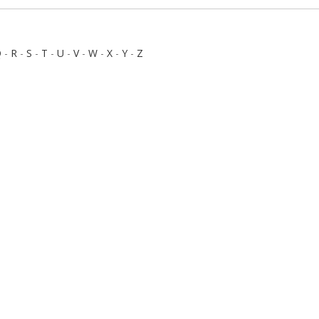
Q
-
R
-
S
-
T
-
U
-
V
-
W
-
X
-
Y
-
Z