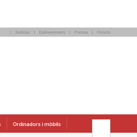
Notícies
Esdeveniments
Premsa
Fòrums
s
Ordinadors i mòbils