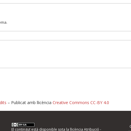
lema.
dits
– Publicat amb llicència
Creative Commons CC-BY 4.0
nformeu d'errors
El contingut està disponible sota la llicència
Atribució -