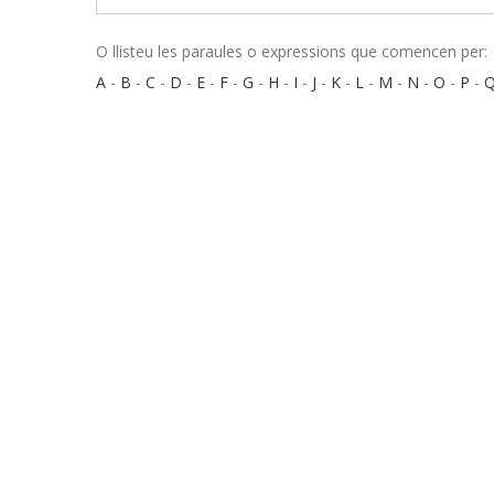
O llisteu les paraules o expressions que comencen per:
A
-
B
-
C
-
D
-
E
-
F
-
G
-
H
-
I
-
J
-
K
-
L
-
M
-
N
-
O
-
P
-