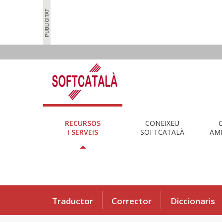
RECURSOS
CONEIXEU
I SERVEIS
SOFTCATALÀ
AMB
Traductor
Corrector
Diccionaris