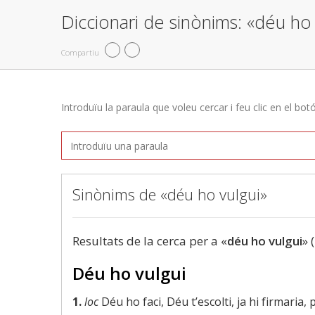
Diccionari de sinònims: «déu ho 
Compartiu
Introduïu la paraula que voleu cercar i feu clic en el bot
Sinònims de «déu ho vulgui»
Resultats de la cerca per a «
déu ho vulgui
» 
Déu ho vulgui
1.
loc
Déu ho faci, Déu t’escolti, ja hi firmaria,