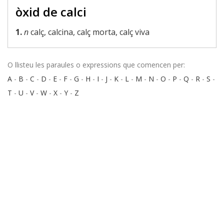
òxid de calci
1.
n
calç, calcina, calç morta, calç viva
O llisteu les paraules o expressions que comencen per:
A
-
B
-
C
-
D
-
E
-
F
-
G
-
H
-
I
-
J
-
K
-
L
-
M
-
N
-
O
-
P
-
Q
-
R
-
S
-
T
-
U
-
V
-
W
-
X
-
Y
-
Z