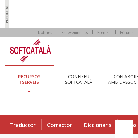
Notícies
Esdeveniments
Premsa
Fòrums
RECURSOS
CONEIXEU
COL·LABOR
I SERVEIS
SOFTCATALÀ
AMB L'ASSOCI
Traductor
Corrector
Diccionaris
Eines