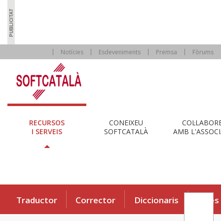
Notícies
Esdeveniments
Premsa
Fòrums
RECURSOS
CONEIXEU
COL·LABOR
I SERVEIS
SOFTCATALÀ
AMB L'ASSOCI
Traductor
Corrector
Diccionaris
Eines