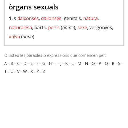
òrgans sexuals
1.
n
daixonses
,
dallonses
, genitals,
natura
,
naturalesa
, parts,
penis
(
home
),
sexe
, vergonyes,
vulva
(
dona
)
O llisteu les paraules o expressions que comencen per:
A
-
B
-
C
-
D
-
E
-
F
-
G
-
H
-
I
-
J
-
K
-
L
-
M
-
N
-
O
-
P
-
Q
-
R
-
S
-
T
-
U
-
V
-
W
-
X
-
Y
-
Z