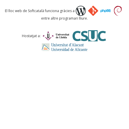
Què proposeu?
El lloc web de Softcatalà funciona gràcies a
entre altre programari lliure.
Comentari *
Hostatjat a:
ENVIA