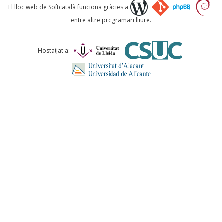
Què proposeu?
El lloc web de Softcatalà funciona gràcies a
entre altre programari lliure.
Comentari *
Hostatjat a:
ENVIA