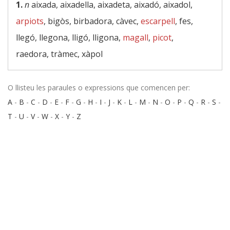
1.
n
aixada, aixadella, aixadeta, aixadó, aixadol,
arpiots
, bigòs, birbadora, càvec,
escarpell
, fes,
llegó, llegona, lligó, lligona,
magall
,
picot
,
raedora, tràmec, xàpol
O llisteu les paraules o expressions que comencen per:
A
-
B
-
C
-
D
-
E
-
F
-
G
-
H
-
I
-
J
-
K
-
L
-
M
-
N
-
O
-
P
-
Q
-
R
-
S
-
T
-
U
-
V
-
W
-
X
-
Y
-
Z