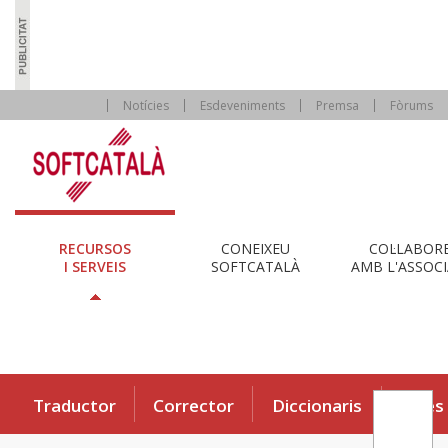
Notícies
Esdeveniments
Premsa
Fòrums
RECURSOS
CONEIXEU
COL·LABOR
I SERVEIS
SOFTCATALÀ
AMB L'ASSOCI
Traductor
Corrector
Diccionaris
Eines