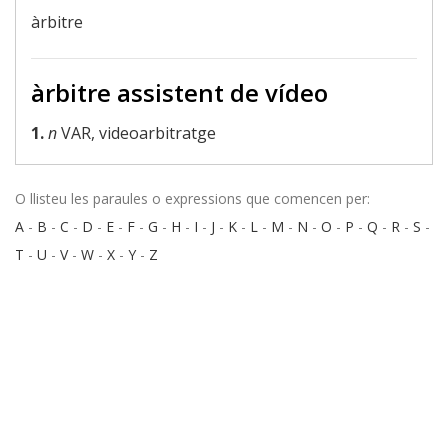
àrbitre
àrbitre assistent de vídeo
1.
n
VAR, videoarbitratge
O llisteu les paraules o expressions que comencen per:
A
-
B
-
C
-
D
-
E
-
F
-
G
-
H
-
I
-
J
-
K
-
L
-
M
-
N
-
O
-
P
-
Q
-
R
-
S
-
T
-
U
-
V
-
W
-
X
-
Y
-
Z