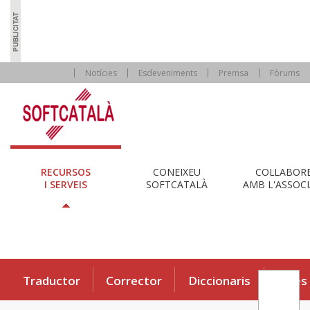
Notícies
Esdeveniments
Premsa
Fòrums
RECURSOS
CONEIXEU
COL·LABOR
I SERVEIS
SOFTCATALÀ
AMB L'ASSOCI
Traductor
Corrector
Diccionaris
Eines