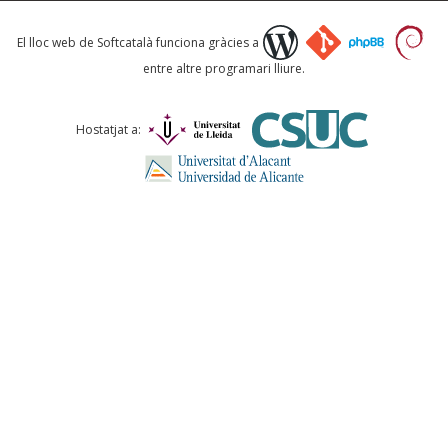
Què proposeu?
El lloc web de Softcatalà funciona gràcies a
entre altre programari lliure.
Comentari *
Hostatjat a:
ENVIA