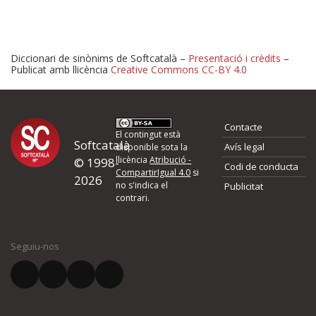
Diccionari de sinònims de Softcatalà –
Presentació i crèdits
–
Publicat amb llicència
Creative Commons CC-BY 4.0
Proposeu-nos millores o 
Contacte
d'errors
El contingut està
Softcatalà
Avís legal
disponible sota la
llicència
Atribució -
© 1998-
Codi de conducta
Si heu trobat un error o voleu proposar alguna millora, ompliu els ca
CompartirIgual 4.0
si
2026
quina és la millora que proposeu o l'error del qual voleu informar-no
no s'indica el
Publicitat
contrari.
El vostre nom *
Seguiu-nos
El vostre correu electrònic *