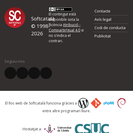
Contacte
El contingut està
Softcatalà
Avís legal
disponible sota la
llicència
Atribució -
© 1998-
Codi de conducta
CompartirIgual 4.0
si
2026
no s'indica el
Publicitat
contrari.
Seguiu-nos
El lloc web de Softcatalà funciona gràcies a
entre altre programari lliure.
Hostatjat a: