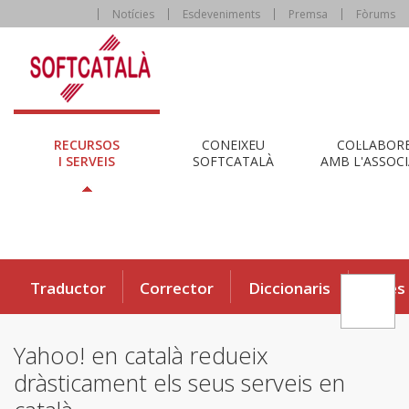
Notícies
Esdeveniments
Premsa
Fòrums
RECURSOS
CONEIXEU
COL·LABOR
I SERVEIS
SOFTCATALÀ
AMB L'ASSOCI
Traductor
Corrector
Diccionaris
Eines
Yahoo! en català redueix
dràsticament els seus serveis en