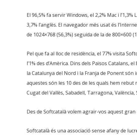
El 96,5% fa servir Windows, el 2,2% Mac i l’1,3% L
3,7% l’anglès. El navegador més usat és l’Interne
de 1024×768 (56,3%) seguida de la de 800×600 (1
Pel que fa al lloc de residència, el 77% visita S
l’1% des d’Amèrica. Dins dels Països Catalans, el 
la Catalunya del Nord i la Franja de Ponent són inf
aquestes són les 10 des de les quals hem rebut
Cugat del Vallès, Sabadell, Tarragona, València, 
Des de Softcatalà volem agrair-vos aquest gran è
Softcatalà és una associació sense afany de lucre