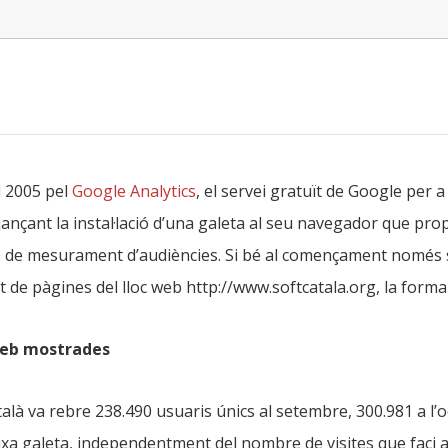
l 2005 pel
Google Analytics
, el servei gratuït de Google per a l
jançant la instal·lació d’una galeta al seu navegador que p
s de mesurament d’audiències. Si bé al començament només s’a
 de pàgines del lloc web http://www.softcatala.org, la forma 
 web mostrades
atalà va rebre 238.490 usuaris únics al setembre, 300.981 a l’
ixa galeta, independentment del nombre de visites que faci a