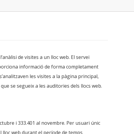
’anàlisi de visites a un lloc web. El servei
roporciona informació de forma completament
nalitzaven les visites a la pàgina principal,
que se segueix a les auditories dels llocs web.
octubre i 333.401 al novembre. Per usuari únic
l lloc web durant el període de temps