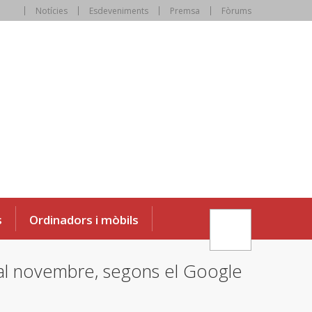
Notícies
Esdeveniments
Premsa
Fòrums
s
Ordinadors i mòbils
b al novembre, segons el Google