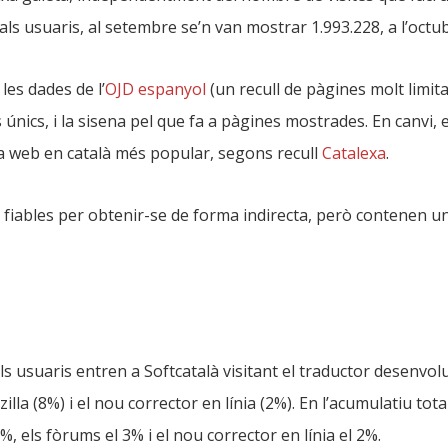
ls usuaris, al setembre se’n van mostrar 1.993.228, a l’octub
les dades de l’
OJD espanyol
(un recull de pàgines molt limit
 únics, i la sisena pel que fa a pàgines mostrades. En canvi
a web en català més popular, segons recull
Catalexa
.
 fiables per obtenir-se de forma indirecta, però contenen
ls usuaris entren a Softcatalà visitant el traductor desenvolu
illa (8%) i el nou corrector en línia (2%). En l’acumulatiu tota
%, els fòrums el 3% i el nou corrector en línia el 2%.