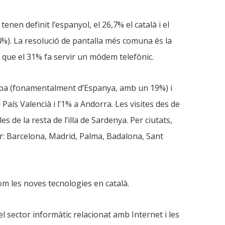
enen definit l’espanyol, el 26,7% el català i el
3,4%). La resolució de pantalla més comuna és la
 que el 31% fa servir un módem telefònic.
Europa (fonamentalment d’Espanya, amb un 19%) i
 País Valencià i l’1% a Andorra. Les visites des de
s de la resta de l’illa de Sardenya. Per ciutats,
r: Barcelona, Madrid, Palma, Badalona, Sant
om les noves tecnologies en català.
l sector informàtic relacionat amb Internet i les