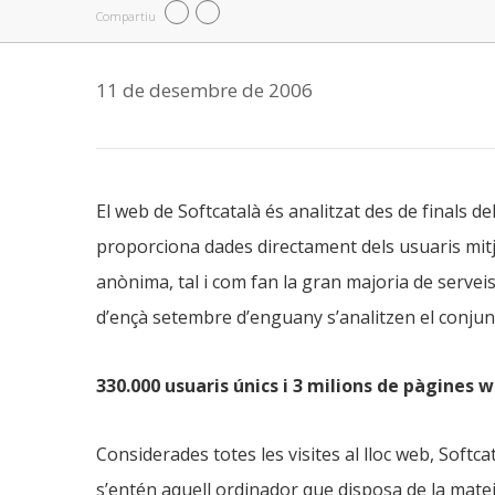
Compartiu
11 de desembre de 2006
El web de Softcatalà és analitzat des de finals de
proporciona dades directament dels usuaris mit
anònima, tal i com fan la gran majoria de servei
d’ençà setembre d’enguany s’analitzen el conjunt
330.000 usuaris únics i 3 milions de pàgines
Considerades totes les visites al lloc web, Softc
s’entén aquell ordinador que disposa de la mate