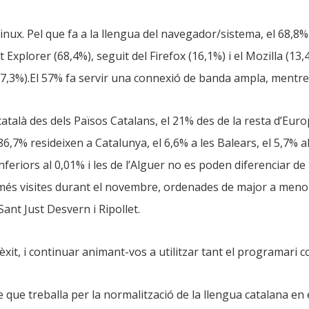
inux. Pel que fa a la llengua del navegador/sistema, el 68,8% t
t Explorer (68,4%), seguit del Firefox (16,1%) i el Mozilla (1
7,3%).El 57% fa servir una connexió de banda ampla, mentre
oftcatalà des dels Països Catalans, el 21% des de la resta d’
86,7% resideixen a Catalunya, el 6,6% a les Balears, el 5,7% al
eriors al 0,01% i les de l’Alguer no es poden diferenciar de le
 més visites durant el novembre, ordenades de major a meno
Sant Just Desvern i Ripollet.
xit, i continuar animant-vos a utilitzar tant el programari c
 que treballa per la normalització de la llengua catalana en e