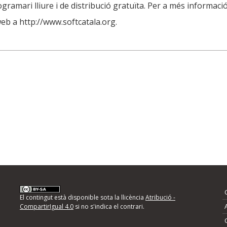
rogramari lliure i de distribució gratuïta. Per a més informa
web a http://www.softcatala.org.
El contingut està disponible sota la llicència
Atribució -
CompartirIgual 4.0
si no s'indica el contrari.