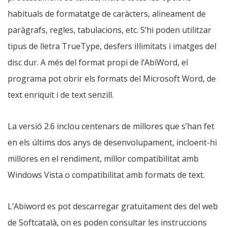
habituals de formatatge de caràcters, alineament de
paràgrafs, regles, tabulacions, etc. S’hi poden utilitzar
tipus de lletra TrueType, desfers il·limitats i imatges del
disc dur. A més del format propi de l’AbiWord, el
programa pot obrir els formats del Microsoft Word, de
text enriquit i de text senzill.
La versió 2.6 inclou centenars de millores que s’han fet
en els últims dos anys de desenvolupament, incloent-hi
millores en el rendiment, millor compatibilitat amb
Windows Vista o compatibilitat amb formats de text.
L’Abiword es pot descarregar gratuïtament des del web
de Softcatalà, on es poden consultar les instruccions