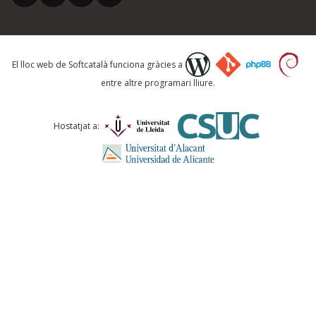
El lloc web de Softcatalà funciona gràcies a
entre altre programari lliure.
Hostatjat a: