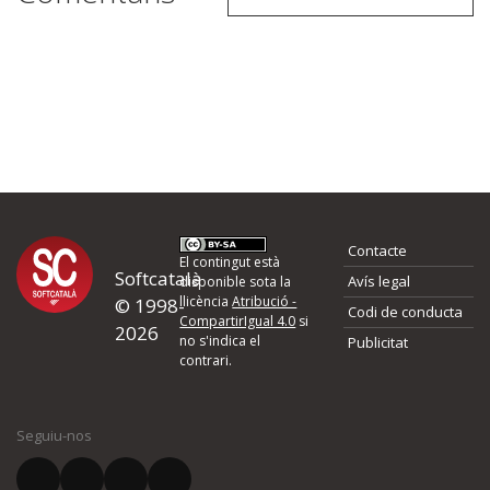
Contacte
El contingut està
Softcatalà
Avís legal
disponible sota la
llicència
Atribució -
© 1998-
Codi de conducta
CompartirIgual 4.0
si
2026
no s'indica el
Publicitat
contrari.
Seguiu-nos