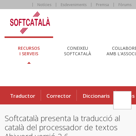
Notícies
Esdeveniments
Premsa
Fòrums
RECURSOS
CONEIXEU
COL·LABOR
I SERVEIS
SOFTCATALÀ
AMB L'ASSOCI
Traductor
Corrector
Diccionaris
Eines
Softcatalà presenta la traducció al
català del processador de textos