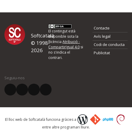
Contacte
El contingut està
Softcatalà
Avís legal
disponible sota la
llicència
Atribució -
© 1998-
Codi de conducta
CompartirIgual 4.0
si
2026
no s'indica el
Publicitat
contrari.
Seguiu-nos
El lloc web de Softcatalà funciona gràcies a
entre altre programari lliure.