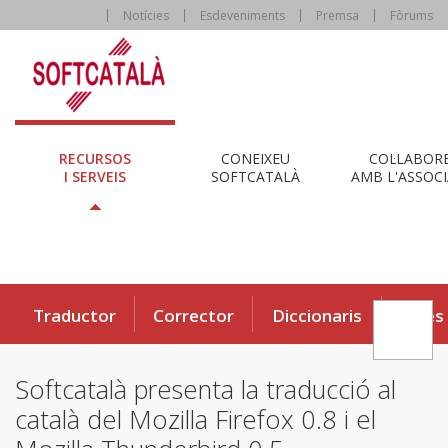
Notícies
Esdeveniments
Premsa
Fòrums
RECURSOS
CONEIXEU
COL·LABOR
I SERVEIS
SOFTCATALÀ
AMB L'ASSOCI
Traductor
Corrector
Diccionaris
Eines
Softcatalà presenta la traducció al
català del Mozilla Firefox 0.8 i el